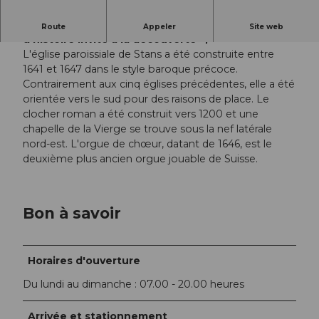
Au centre de Stans, l'église paroissiale chargée
Route
Appeler
Site web
d'histoire invite à la découverte ;
L'église paroissiale de Stans a été construite entre
1641 et 1647 dans le style baroque précoce.
Contrairement aux cinq églises précédentes, elle a été
orientée vers le sud pour des raisons de place. Le
clocher roman a été construit vers 1200 et une
chapelle de la Vierge se trouve sous la nef latérale
nord-est. L'orgue de chœur, datant de 1646, est le
deuxième plus ancien orgue jouable de Suisse.
Bon à savoir
Horaires d'ouverture
Du lundi au dimanche : 07.00 - 20.00 heures
Arrivée et stationnement