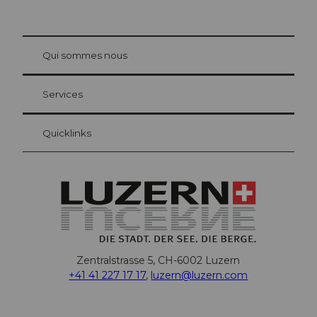
© Be
at Bre
chbü
hl
Qui sommes nous
Carte d’hôte Lucerne
Vos avantages en tant qu'hôte pour la nuit
Services
Quicklinks
Zentralstrasse 5, CH-6002 Luzern
+41 41 227 17 17
,
luzern@luzern.com