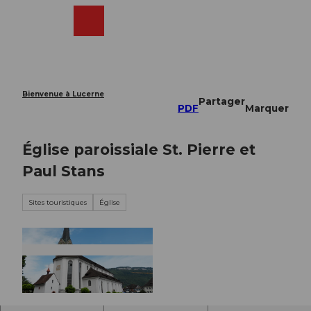
T
o
Webcams
Recherche
Menu
Shop
c
o
n
t
e
Bienvenue à Lucerne
Partager
n
PDF
Marquer
t
Église paroissiale St. Pierre et
Paul Stans
Sites touristiques
Église
© Nidwalden Tourismus |
CC-BY-NC-ND