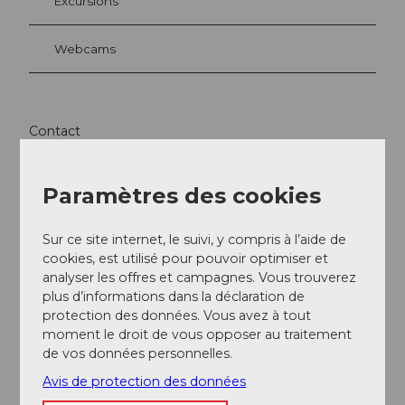
Excursions
Webcams
Contact
Pfarrkirche St. Peter und Paul
Dorfplatz 9
Paramètres des cookies
6370
Stans
041 610 92 61
Sur ce site internet, le suivi, y compris à l’aide de
sekretariat@pfarrei-stans.ch
cookies, est utilisé pour pouvoir optimiser et
analyser les offres et campagnes. Vous trouverez
Website
plus d’informations dans la déclaration de
Facebook
protection des données. Vous avez à tout
Instagram
moment le droit de vous opposer au traitement
de vos données personnelles.
Arrivée
Avis de protection des données