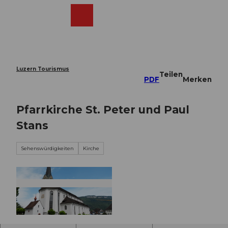
Z
u
Webcams
Merkzettel
Suche
Menü
Shop
m
I
n
h
a
Luzern Tourismus
Teilen
l
PDF
Merken
t
Pfarrkirche St. Peter und Paul
Stans
Sehenswürdigkeiten
Kirche
© Nidwalden Tourismus |
CC-BY-NC-ND