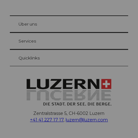
© Be
at Bre
chbü
hl
Über uns
Gästekarte Luzern
Ihre Vorteile als Übernachtungsgast
Services
Quicklinks
Zentralstrasse 5, CH-6002 Luzern
+41 41 227 17 17
,
luzern@luzern.com
F
X
Y
I
T
T
P
L
W
T