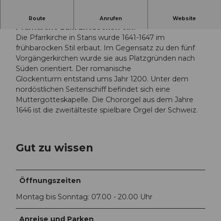
Im Zentrum von Stans lädt die geschichtsrächtige
Route
Anrufen
Website
Pfarrkirche zum Entdecken ein.
Die Pfarrkirche in Stans wurde 1641-1647 im
frühbarocken Stil erbaut. Im Gegensatz zu den fünf
Vorgängerkirchen wurde sie aus Platzgründen nach
Süden orientiert. Der romanische
Glockenturm entstand ums Jahr 1200. Unter dem
nordöstlichen Seitenschiff befindet sich eine
Muttergotteskapelle. Die Chororgel aus dem Jahre
1646 ist die zweitälteste spielbare Orgel der Schweiz.
Gut zu wissen
Öffnungszeiten
Montag bis Sonntag: 07.00 - 20.00 Uhr
Anreise und Parken