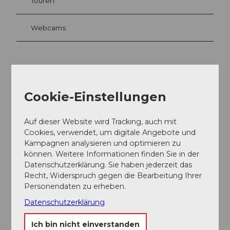
Touren
Webcams
Kontaktdaten
Pfarrkirche St. Peter und Paul
Cookie-Einstellungen
Dorfplatz 9
6370
Stans
Auf dieser Website wird Tracking, auch mit
041 610 92 61
Cookies, verwendet, um digitale Angebote und
Kampagnen analysieren und optimieren zu
sekretariat@pfarrei-stans.ch
können. Weitere Informationen finden Sie in der
Website
Datenschutzerklärung. Sie haben jederzeit das
Recht, Widerspruch gegen die Bearbeitung Ihrer
Facebook
Personendaten zu erheben.
Instagram
Anreise
Datenschutzerklärung
Ich bin nicht einverstanden