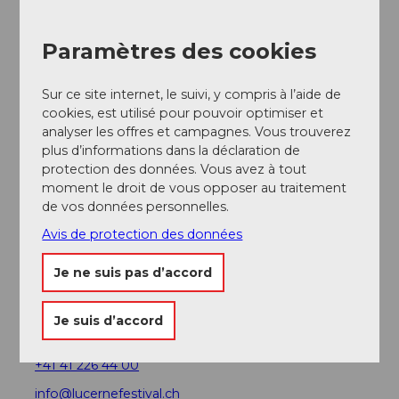
Paramètres des cookies
Evénement
Sur ce site internet, le suivi, y compris à l’aide de
A voir
cookies, est utilisé pour pouvoir optimiser et
analyser les offres et campagnes. Vous trouverez
Excursions
plus d’informations dans la déclaration de
protection des données. Vous avez à tout
moment le droit de vous opposer au traitement
Webcams
de vos données personnelles.
Avis de protection des données
Je ne suis pas d’accord
Contact
Lucerne Festival
Je suis d’accord
Hirschmattstrasse 13
6002
Luzern
+41 41 226 44 00
info@lucernefestival.ch