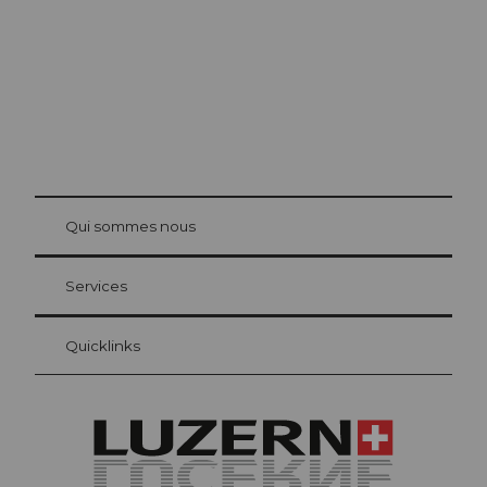
© Be
at Bre
chbü
hl
Qui sommes nous
Carte d’hôte Lucerne
Vos avantages en tant qu'hôte pour la nuit
Services
Quicklinks