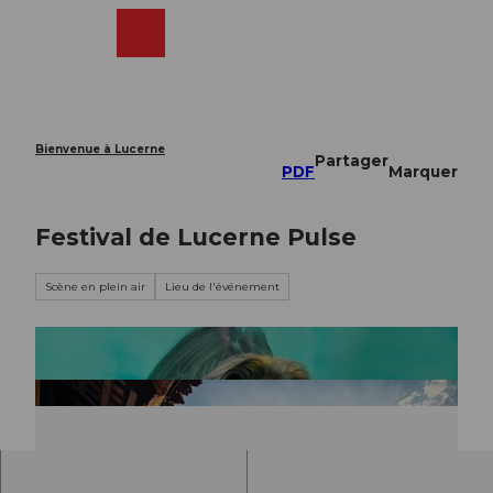
T
o
Webcams
Recherche
Menu
Shop
c
o
n
t
e
Bienvenue à Lucerne
Partager
n
PDF
Marquer
t
Festival de Lucerne Pulse
Scène en plein air
Lieu de l'événement