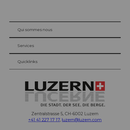
© Be
at Bre
chbü
hl
Qui sommes nous
Carte d’hôte Lucerne
Vos avantages en tant qu'hôte pour la nuit
Services
Quicklinks
Zentralstrasse 5, CH-6002 Luzern
+41 41 227 17 17
,
luzern@luzern.com