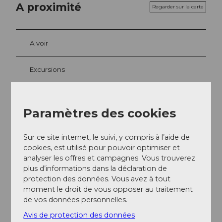
A proximité
Regarder sur la carte
A voir
Excursions
Paramètres des cookies
Contact
Seestrasse
Sur ce site internet, le suivi, y compris à l’aide de
6052
Hergiswil
cookies, est utilisé pour pouvoir optimiser et
+41 41 632 65 60
analyser les offres et campagnes. Vous trouverez
plus d’informations dans la déclaration de
info@hergiswil.ch
protection des données. Vous avez à tout
Website
moment le droit de vous opposer au traitement
de vos données personnelles.
Arrivée
Avis de protection des données