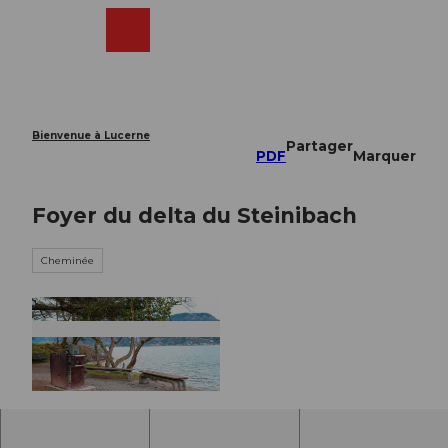
T
o
Webcams
Recherche
Menu
Shop
c
o
n
t
e
Bienvenue à Lucerne
Partager
n
PDF
Marquer
t
Foyer du delta du Steinibach
Cheminée
© Nidwalden Tourismus, Nidwalden Tourismus