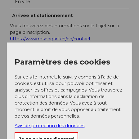
En ville
Arrivée et stationnement
Vous trouverez des informations sur le trajet sur la
page d'inscription.
https://www.rosengart.ch/en/contact
Réseaux sociaux
Paramètres des cookies
Facebook
Instagram
Spotify
Sur ce site internet, le suivi, y compris à l’aide de
cookies, est utilisé pour pouvoir optimiser et
analyser les offres et campagnes. Vous trouverez
plus d’informations dans la déclaration de
protection des données. Vous avez à tout
moment le droit de vous opposer au traitement
Notre recommandation
de vos données personnelles.
Avis de protection des données
Regarder sur la carte
Je ne suis pas d’accord