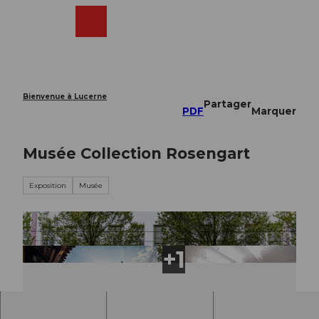
T
o
Webcams
Recherche
Menu
Shop
c
o
n
t
e
Bienvenue à Lucerne
Partager
n
PDF
Marquer
t
Musée Collection Rosengart
Exposition
Musée