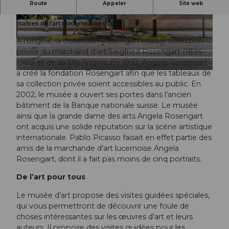
Au Musée Collection Rosengart, vous découvrirez les œuvres de
Route
Appeler
Site web
Pablo Picasso, Paul Klee et d’autres artistes impressionnistes et
maîtres de l’art moderne classique.
© Schweiz Tourismus, Ivo Scholz |
CC-BY-NC-ND
À l’origine, la Collection Rosengart était la collection
privée du marchand d’art Siegfried Rosengart (1894-
1985) et de sa fille Angela. En 1992, Angela Rosengart
a créé la fondation Rosengart afin que les tableaux de
© Luzern Tourismus, Laila Bosco |
CC-BY-NC-ND
sa collection privée soient accessibles au public. En
2002, le musée a ouvert ses portes dans l’ancien
bâtiment de la Banque nationale suisse. Le musée
ainsi que la grande dame des arts Angela Rosengart
ont acquis une solide réputation sur la scène artistique
internationale. Pablo Picasso faisait en effet partie des
amis de la marchande d’art lucernoise Angela
Rosengart, dont il a fait pas moins de cinq portraits.
De l’art pour tous
Le musée d’art propose des visites guidées spéciales,
qui vous permettront de découvrir une foule de
choses intéressantes sur les œuvres d’art et leurs
auteurs. Il propose des visites guidées pour les