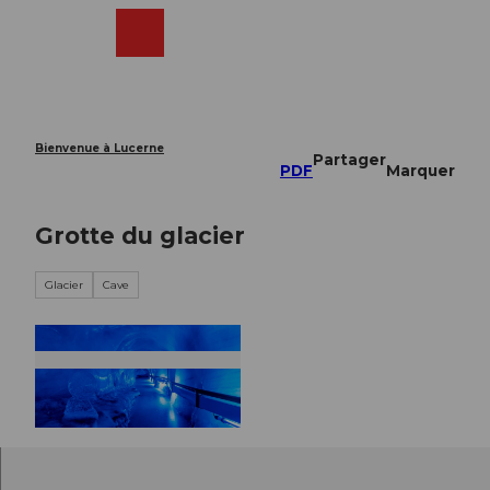
T
o
Webcams
Recherche
Menu
Shop
c
o
n
t
e
Bienvenue à Lucerne
Partager
n
PDF
Marquer
t
Grotte du glacier
Glacier
Cave
© rogergruetter.com, ROGER GRUETTER |
CC-BY-ND