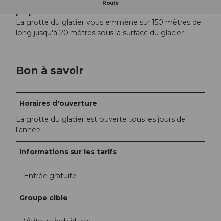
Toucher l'intérieur du glacier alpin avec ses
Route
propres mains.
La grotte du glacier vous emmène sur 150 mètres de
long jusqu'à 20 mètres sous la surface du glacier.
Bon à savoir
Horaires d'ouverture
La grotte du glacier est ouverte tous les jours de
l'année.
Informations sur les tarifs
Entrée gratuite
Groupe cible
Visiteurs individuels