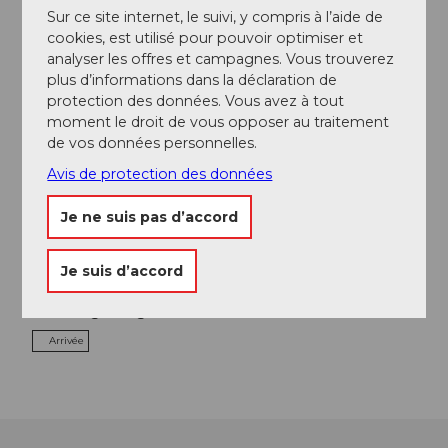
Sur ce site internet, le suivi, y compris à l’aide de
A proximité
cookies, est utilisé pour pouvoir optimiser et
Regarder sur la carte
analyser les offres et campagnes. Vous trouverez
plus d’informations dans la déclaration de
protection des données. Vous avez à tout
Excursions
moment le droit de vous opposer au traitement
de vos données personnelles.
Webcams
Avis de protection des données
Je ne suis pas d’accord
Contact
Je suis d’accord
Titlis
6390
Engelberg
Arrivée