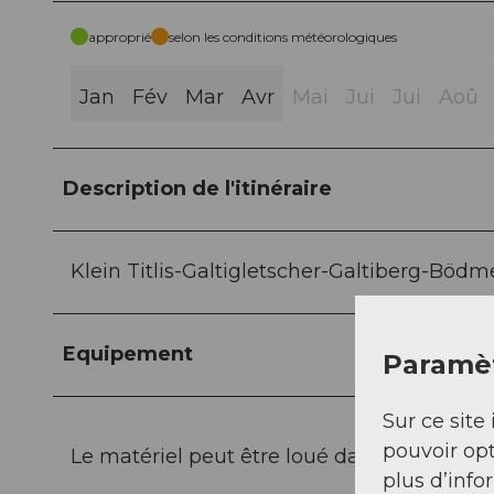
approprié
selon les conditions météorologiques
Jan
Fév
Mar
Avr
Mai
Jui
Jui
Aoû
Description de l'itinéraire
Klein Titlis-Galtigletscher-Galtiberg-Bödm
Equipement
Paramèt
Sur ce site 
pouvoir opt
Le matériel peut être loué dans les
magasi
plus d’info