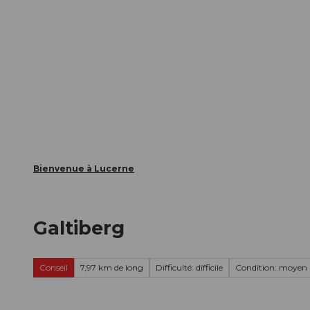
T
nts
Webcams
Carte d’hôte
o
c
La ville
La région
Informer
o
n
t
e
n
t
Bienvenue à Lucerne
Galtiberg
Conseil
7,97 km de long
Difficulté: difficile
Condition: moyen