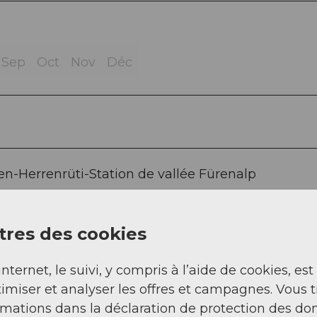
Sep
Oct
Nov
Déc
en-Herrenrüti-Station de vallée Fürenalp
res des cookies
internet, le suivi, y compris à l’aide de cookies, est
imiser et analyser les offres et campagnes. Vous 
ns de sport
d'Engelberg.
rmations dans la déclaration de protection des do