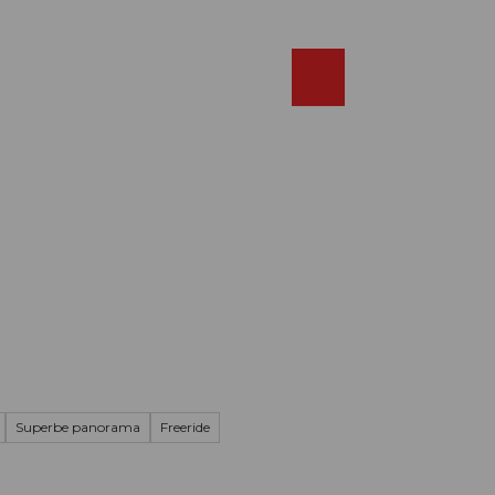
Réserver
FR
Webcams
Recherche
Shop
Superbe panorama
Freeride