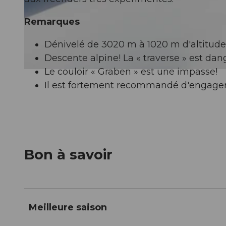
Remarques
© Engelberg - Titlis Tourismus, Engelberg -Titlis Tourismus
Dénivelé de 3020 m à 1020 m d'altitude
Descente alpine! La « traverse » est dan
Le couloir « Graben » est une impasse!
© Engelberg - Titlis Tourismus, Engelberg-Titlis Tourismus, © Oskar Enander
Il est fortement recommandé d'engage
Bon à savoir
Meilleure saison