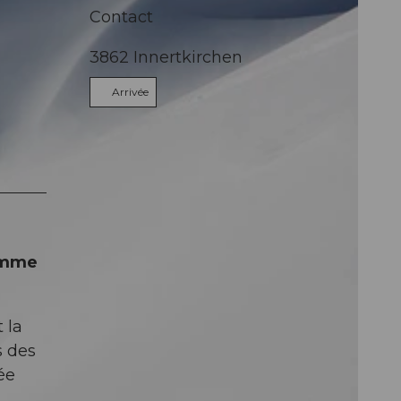
Contact
3862
Innertkirchen
Arrivée
comme
 la
s des
ée