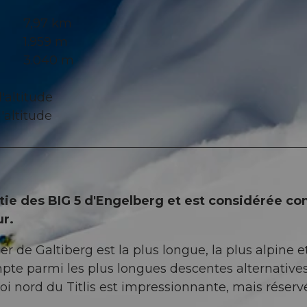
7,97 km
1.959 m
3.040 m
'altitude
'altitude
artie des BIG 5 d'Engelberg et est considérée 
ur.
er de Galtiberg est la plus longue, la plus alpine et
 compte parmi les plus longues descentes alternative
roi nord du Titlis est impressionnante, mais réserv