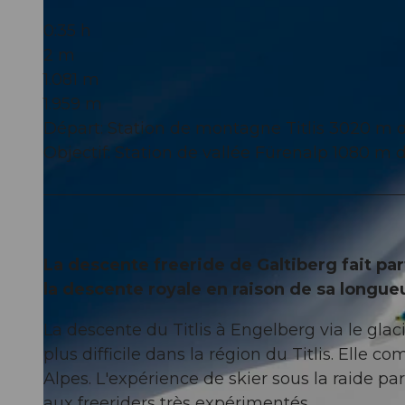
0:35 h
2 m
1.081 m
1.959 m
Départ: Station de montagne Titlis 3020 m d
Objectif: Station de vallée Fürenalp 1080 m d
La descente freeride de Galtiberg fait p
la descente royale en raison de sa longue
La descente du Titlis à Engelberg via le glaci
plus difficile dans la région du Titlis. Elle
Alpes. L'expérience de skier sous la raide pa
aux freeriders très expérimentés.