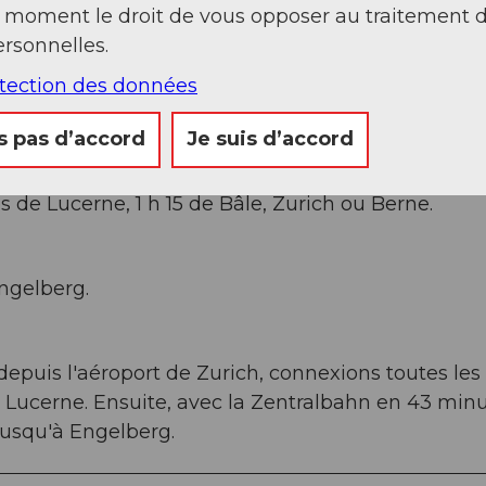
t moment le droit de vous opposer au traitement 
rsonnelles.
otection des données
s pas d’accord
Je suis d’accord
qu'à Stans Sud, puis la route principale 20 km jus
 de Lucerne, 1 h 15 de Bâle, Zurich ou Berne.
ngelberg.
depuis l'aéroport de Zurich, connexions toutes les
à Lucerne. Ensuite, avec la Zentralbahn en 43 min
jusqu'à Engelberg.