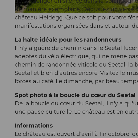
de se plonger en silence dans la splendeur 
de manière exemplaire. Dégustez un verre de
© Beat Brechbühl, Seetal Tourismus |
CC-BY
château Heidegg. Que ce soit pour votre fê
manifestations organisées dans et autour d
La halte idéale pour les randonneurs
Il n'y a guère de chemin dans le Seetal lucern
adeptes du vélo électrique, qui ne mène pas
chemin de randonnée viticole du Seetal, la 
Seetal et bien d'autres encore. Visitez le m
forces au café. Le dimanche, par beau temps,
Spot photo à la boucle du cœur du Seetal
De la boucle du cœur du Seetal, il n'y a qu'
une pause culturelle. Le château est en outr
Informations
Le château est ouvert d'avril à fin octobre,