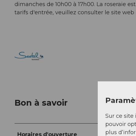
dimanches de 10h00 à 17h00. La roseraie est 
tarifs d'entrée, veuillez consulter le site we
Paramèt
Bon à savoir
Sur ce site 
pouvoir opt
plus d’info
Horaires d'ouverture