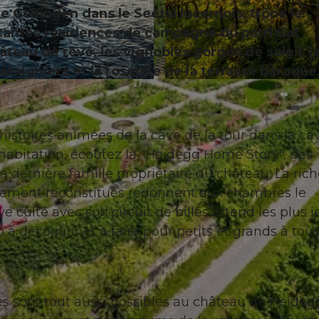
e Gelfingen dans le Seetal lucernois, trône le
tantes résidences de campagne du patriciat
âteau de rêve, les vignobles gorgés de soleil, l
taigniers et la roseraie de la terrasse baroque
© Seetal Tourismus, Christian Betschart
istoires animées de la cave de la tour dans la ca
d'habitation, écoutez la "Heidegg Home Story", des
 la dernière famille propriétaire du château. La ric
uement reconstitués redonnent aux chambres le
 culte avec son circuit de billes attend les plus 
à découvrir et à faire pour petits et grands à tous
ès sont tout aussi possibles au château de Heide