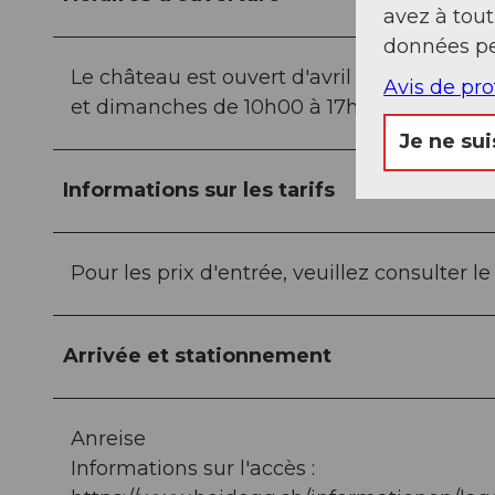
avez à tou
données pe
Le château est ouvert d'avril à fin octobr
Avis de pr
et dimanches de 10h00 à 17h00. La roseraie
Je ne sui
Informations sur les tarifs
Pour les prix d'entrée, veuillez consulter l
Arrivée et stationnement
Anreise
Informations sur l'accès :