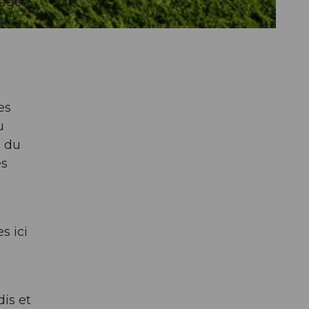
nagée
au
es
u
s du
es
s ici
dis et