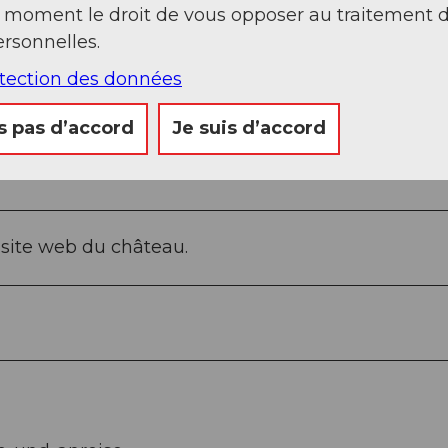
t moment le droit de vous opposer au traitement 
rsonnelles.
e, du mardi au vendredi de 13h30 à 17h00 et les sa
otection des données
 est ouverte tous les jours de 08.00 à 20.00 heure
s pas d’accord
Je suis d’accord
e site web du château.