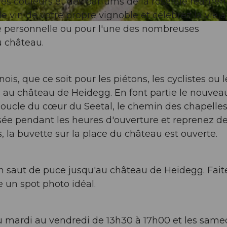
des couleurs et des parfums de la roseraie réamé
 vin de votre propre vignoble et célébrez la vie 
te personnelle ou pour l'une des nombreuses
u château.
ois, que ce soit pour les piétons, les cyclistes ou l
 au château de Heidegg. En font partie le nouvea
boucle du cœur du Seetal, le chemin des chapelle
usée pendant les heures d'ouverture et reprenez d
 la buvette sur la place du château est ouverte.
un saut de puce jusqu'au château de Heidegg. Faite
e un spot photo idéal.
 du mardi au vendredi de 13h30 à 17h00 et les same