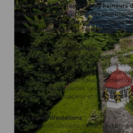
Près du lac de Baldegg, sur les hauteurs d
château de Heidegg, l'une des plus impor
lucernois. Laissez-vous envoûter par le ch
chemin romantique du Tobel, l'allée de châ
Une expérience pour les sens
Commencez votre visite de Heidegg par les h
vieille de plus de 800 ans. Dans les pièces 
histoires drôles et informatives sur la vie de
de l'ameublement et les rideaux authentiq
charme des siècles passés. Le château de rêve
dans les combles spacieux et il y a beaucoup 
étages.
Fêtes et manifestations
Manifestations, concerts, mariages et congr