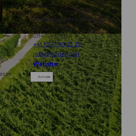
Contact
Vereinigung Pro Heidegg
e
Schloss Heidegg 1
.
6284
Gelfingen
+41 (0)41 917 13 25
info@heidegg.ch
ve
Website
hesse
Arrivée
jeunes
 les
gg que