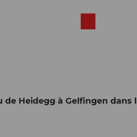
Réserver
FR
Webcams
Recherche
Shop
u de Heidegg à Gelfingen dans l