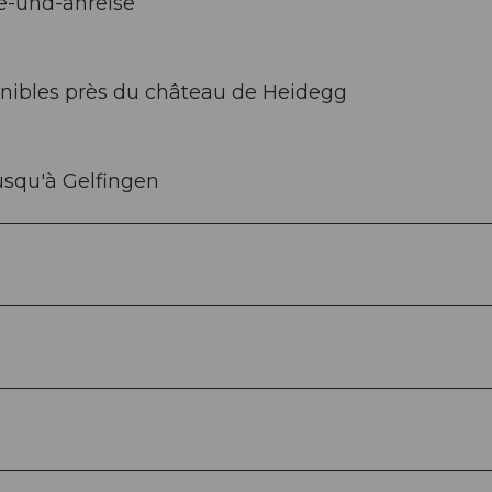
e-und-anreise
onibles près du château de Heidegg
usqu'à Gelfingen