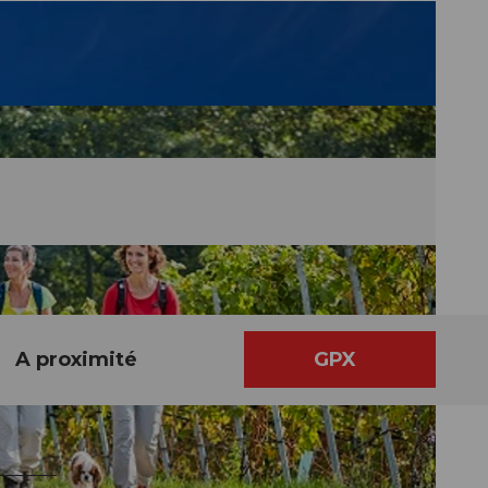
A proximité
GPX