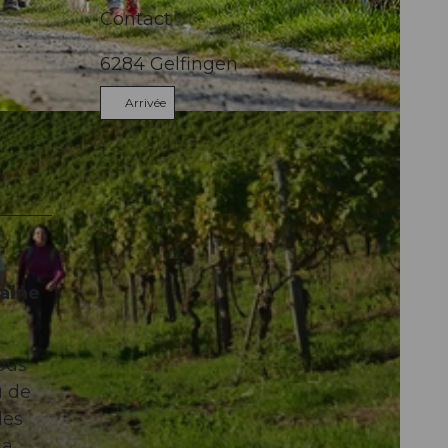
Contact
6284
Gelfingen
Arrivée
maine
ous
u de
des
la