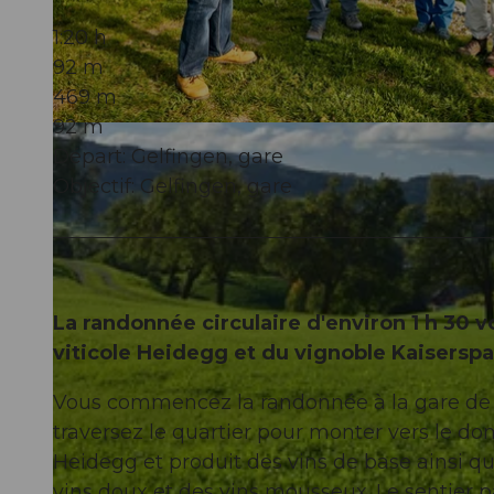
1:20 h
92 m
469 m
92 m
© Seetal Tourismus, Seetal Tourismus
Départ: Gelfingen, gare
Objectif: Gelfingen, gare
La randonnée circulaire d'environ 1 h 30
viticole Heidegg et du vignoble Kaiserspa
Vous commencez la randonnée à la gare de Ge
traversez le quartier pour monter vers le dom
Heidegg et produit des vins de base ainsi que
vins doux et des vins mousseux. Le sentier p