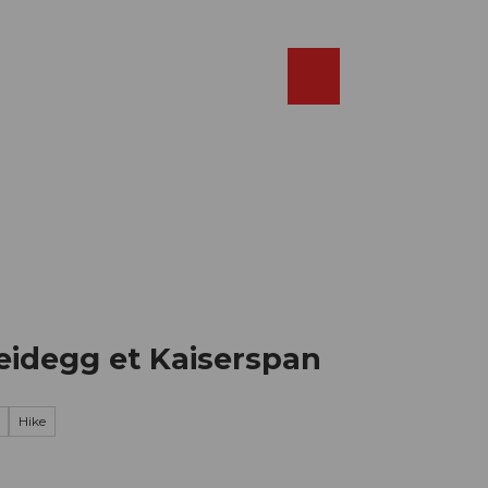
Réserver
FR
Webcams
Recherche
Shop
Heidegg et Kaiserspan
Hike