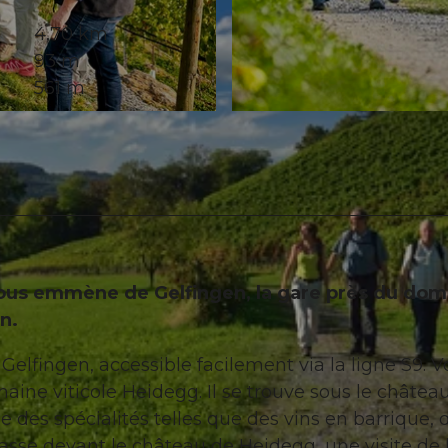
4,70 km
93 m
561 m
© Beat Brechbühl, Seetal Tourismus
 vous emmène de Gelfingen, la gare près du do
n.
lfingen, accessible facilement via la ligne S9. V
aine viticole Heidegg. Il se trouve sous le châtea
 des spécialités telles que des vins en barrique, 
asse devant le château de Heidegg, une visite de 