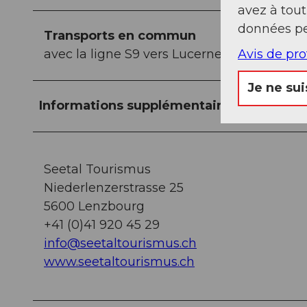
avez à tou
données pe
Transports en commun
Avis de pr
avec la ligne S9 vers Lucerne ou Lenzbour
Je ne sui
Informations supplémentaires / Liens
Seetal Tourismus
Niederlenzerstrasse 25
5600 Lenzbourg
+41 (0)41 920 45 29
info@seetaltourismus.ch
www.seetaltourismus.ch