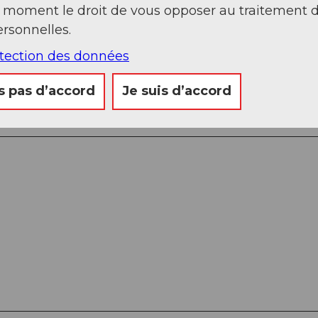
t moment le droit de vous opposer au traitement 
rsonnelles.
otection des données
g jusqu'à Gelfingen
s pas d’accord
Je suis d’accord