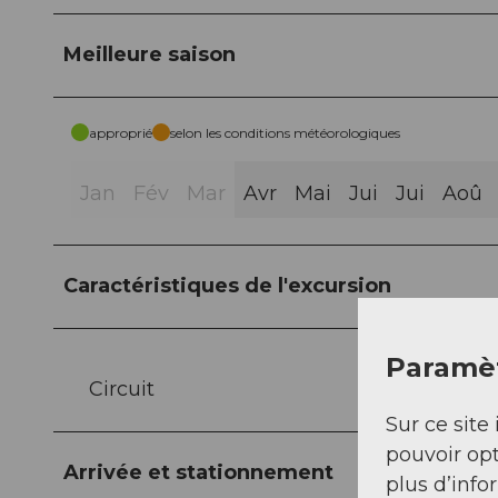
Meilleure saison
approprié
selon les conditions météorologiques
Jan
Fév
Mar
Avr
Mai
Jui
Jui
Aoû
Caractéristiques de l'excursion
Paramèt
Circuit
Sur ce site 
pouvoir opt
Arrivée et stationnement
plus d’info