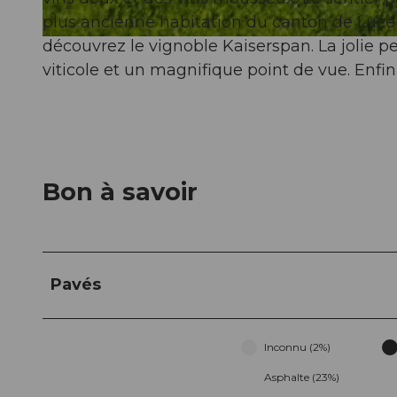
plus ancienne habitation du canton de Luc
découvrez le vignoble Kaiserspan. La jolie 
© Seetal Tourismus, Christian Perret, Luzern Tourismus
viticole et un magnifique point de vue. Enfi
Bon à savoir
Pavés
Inconnu (2%)
Asphalte (23%)