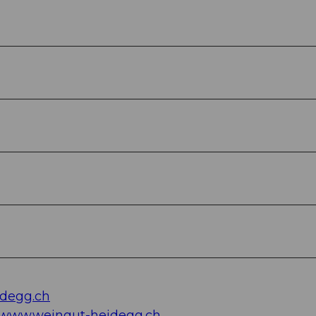
degg.ch
www.weingut-heidegg.ch