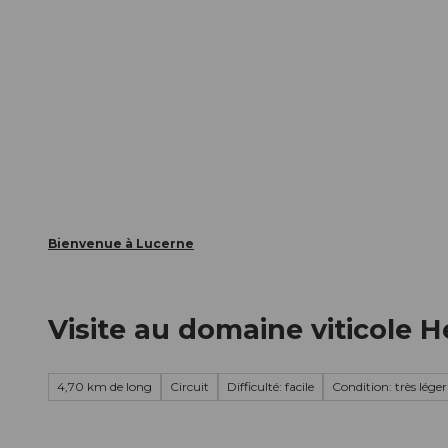
T
nts
Webcams
Carte d’hôte
o
c
La ville
La région
Informer
o
n
t
e
n
t
Bienvenue à Lucerne
Visite au domaine viticole 
4,70 km de long
Circuit
Difficulté: facile
Condition: très léger