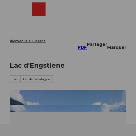
T
o
Webcams
Recherche
Menu
Shop
c
o
n
t
e
Bienvenue à Lucerne
Partager
n
PDF
Marquer
t
Lac d'Engstlene
Lac
Lac de montagne