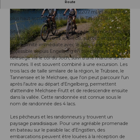
Route
L'Engstlensee se trouve à l'extrémité supérieure de la
vallée de Gand, au col du Joch (2207 m) et au pied du
plus haut sommet de la région, le Titlis (3238 m).
Situé à 1850 mètres d'altitude, ce lac de montagne est
un but d'excursion très apprécié, surtout en raison de
sa proximité immédiate avec le Titlis. Il est facilement
© Obwalden Tourismus
accessible depuis Engelberg en télécabine et en
télésiège via le col du Joch, suivi d'une marche de 15
© Obwalden Tourismus
minutes. Il est souvent combiné à une excursion. Les
trois lacs de taille similaire de la région, le Trübsee, le
Tannensee et le Melchsee, que l'on peut parcourir l'un
après l'autre au départ d'Engelberg, permettent
d'atteindre Melchsee-Frutt et de redescendre ensuite
dans la vallée. Cette randonnée est connue sous le
nom de randonnée des 4 lacs.
Les pêcheurs et les randonneurs y trouvent un
paysage paradisiaque. Pour une agréable promenade
en bateau sur le paisible lac d'Engstlen, des
embarcations peuvent être louées à la réception de