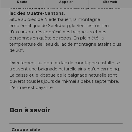
Le Seelisberger Seeli est un lac de baignade
Route
Appeler
Site web
naturel idyllique situé à Seelisberg, au-dessus du
lac des Quatre-Cantons.
Situé au pied de Niederbauen, la montagne
emblématique de Seelisberg, le Seeli est un lieu
d'excursion très apprécié des baigneurs et des
personnes en quête de repos. En plein été, la
température de l'eau du lac de montagne atteint plus
de 20°.
Directement au bord du lac de montagne cristallin se
trouvent une baignade naturelle ainsi qu'un camping.
La caisse et le kiosque de la baignade naturelle sont
ouverts tous les jours de mi-mai à début septembre.
L'entrée est payante.
Bon à savoir
Groupe cible