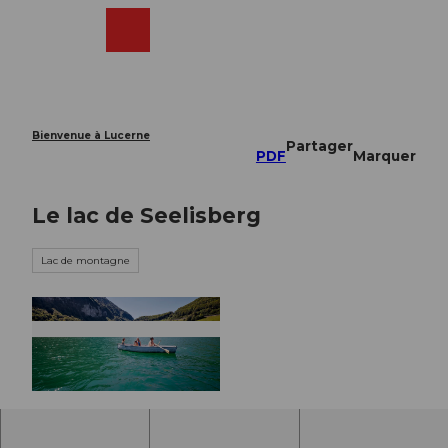
T
o
Webcams
Recherche
Menu
Shop
c
o
n
t
e
Bienvenue à Lucerne
Partager
n
PDF
Marquer
t
Le lac de Seelisberg
Lac de montagne
© Beat Brechbühl |
CC-BY-NC-ND