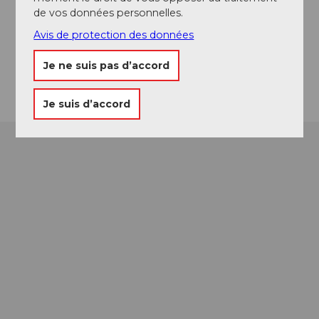
de vos données personnelles.
camping.seelisberg@bluewin.ch
Avis de protection des données
Website
Je ne suis pas d’accord
Arrivée
Je suis d’accord