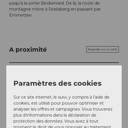
jusqu'à la sortie Beckenried. De là, la route de
montagne mène à Seelisberg en passant par
Emmetten.
A proximité
Regarder sur la carte
A voir
Paramètres des cookies
Contact
Sur ce site internet, le suivi, y compris à l’aide de
cookies, est utilisé pour pouvoir optimiser et
Strandbad Seelisberg
analyser les offres et campagnes. Vous trouverez
Seelistrasse 4
plus d’informations dans la déclaration de
6377
Seelisberg
protection des données. Vous avez à tout
+41 (0)41 820 35 96
moment le droit de vous opposer au traitement