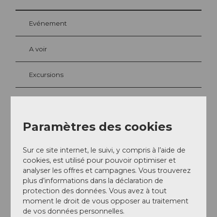
Evénement
A voir
Excursions
Webcams
Paramètres des cookies
Contact
Sur ce site internet, le suivi, y compris à l’aide de
cookies, est utilisé pour pouvoir optimiser et
Mühlenplatz 10
analyser les offres et campagnes. Vous trouverez
6004
Luzern
plus d’informations dans la déclaration de
041 219 64 54
protection des données. Vous avez à tout
service@theswissview.ch
moment le droit de vous opposer au traitement
de vos données personnelles.
Website