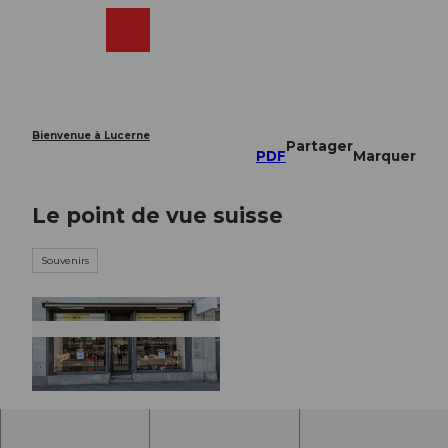
T
o
Webcams
Recherche
Menu
Shop
c
o
n
t
e
Bienvenue à Lucerne
Partager
n
PDF
Marquer
t
Le point de vue suisse
Souvenirs