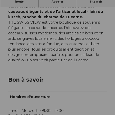
Un morceau de Suisse à emporter : THE SWISS
Route
Appeler
Site web
VIEW propose des souvenirs modernes, des
cadeaux élégants et de l'artisanat local - loin du
kitsch, proche du charme de Lucerne.
THE SWISS VIEW est votre boutique de souvenirs
élégante au cœur de Lucerne. Découvrez des
cadeaux suisses modernes, des articles en bois et en
ardoise gravés localement, des horloges à coucou
tendance, des sets à fondue, des lanternes et bien
plus encore. Tous les produits allient tradition et
design contemporain - parfaits pour un cadeau de
qualité ou un souvenir particulier de Lucerne.
Bon à savoir
Horaires d'ouverture
Lundi - Mercredi : 09:30 - 19:00