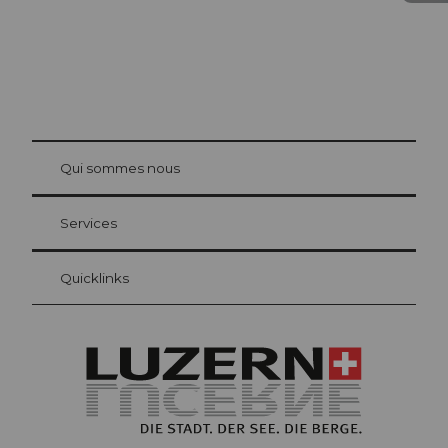
© Be
at Bre
chbü
hl
Qui sommes nous
Carte d’hôte Lucerne
Vos avantages en tant qu'hôte pour la nuit
Services
Quicklinks