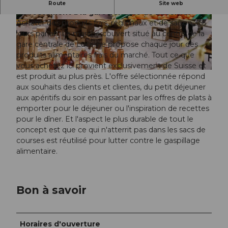
Des produits suisses frais, régionaux et de saison
Route
Site web
– directement à la gare centrale de Lucerne.
Acheter des produits frais, régionaux et de saison 365
©
CC-BY
©
CC-BY
jours par an. Le marché couvert situé au centre de la
gare centrale de Lucerne propose chaque jour des
produits alimentaires frais du marché. Tout ce que
vous achetez ici provient exclusivement de Suisse et
©
CC-BY
est produit au plus près. L'offre sélectionnée répond
aux souhaits des clients et clientes, du petit déjeuner
aux apéritifs du soir en passant par les offres de plats à
emporter pour le déjeuner ou l'inspiration de recettes
pour le dîner. Et l'aspect le plus durable de tout le
concept est que ce qui n'atterrit pas dans les sacs de
courses est réutilisé pour lutter contre le gaspillage
alimentaire.
Bon à savoir
Horaires d'ouverture