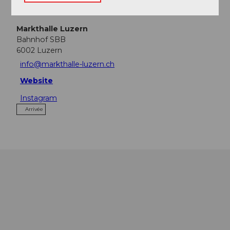
Contact
Markthalle Luzern
Bahnhof SBB
6002
Luzern
info@markthalle-luzern.ch
Website
Instagram
Arrivée