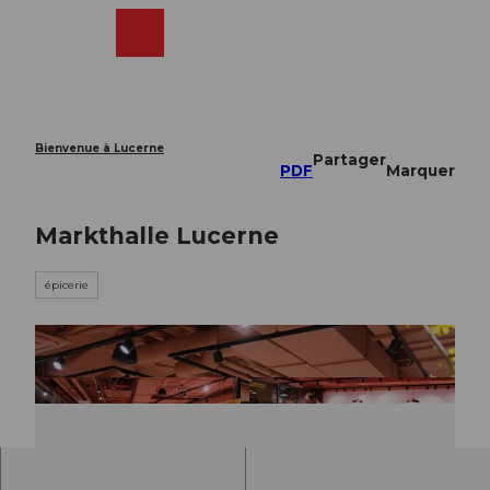
T
o
Webcams
Recherche
Menu
Shop
c
o
n
t
e
Bienvenue à Lucerne
Partager
n
PDF
Marquer
t
Markthalle Lucerne
épicerie