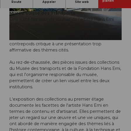
Depuis 1979, l'imposant bâtiment hexagonal du
planen
Route
Appeler
Site web
Musée Hans Erni se trouve dans le complexe du
Musée Suisse des Transports.
©
CC-BY-NC-ND
Cela a été fait selon le souhait de l'artiste Hans Erni
(1909-2015), afin d'éveiller par ses œuvres non
seulement l'intérêt des visiteurs pour la science, la
technique et le progrès, mais aussi de constituer un
©
CC-BY-NC-ND
contrepoids critique à une présentation trop
affirmative des thèmes cités.
Au rez-de-chaussée, des pièces issues des collections
du Musée des transports et de la Fondation Hans Erni,
qui est l'organisme responsable du musée,
permettent de créer un lien visuel entre les deux
institutions.
L'exposition des collections au premier étage
documente les facettes de l'artiste Hans Erni en
termes de contenu et d'artisanat. Elles permettent de
jeter un regard sur une œuvre et une vie uniques, qui
ont abordé de manière engagée des thèmes liés à
l'histoire contemporaine, à la culture, à la technique et