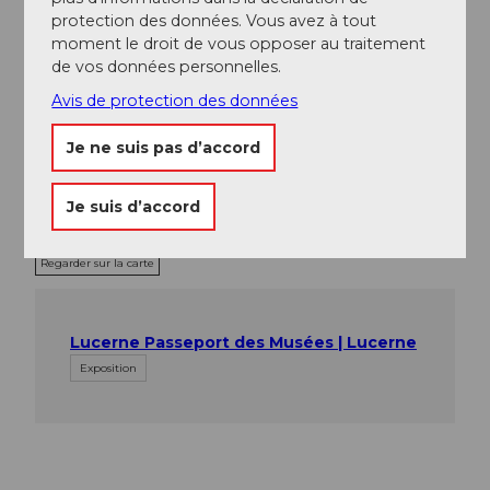
Instagram
protection des données. Vous avez à tout
YouTube
moment le droit de vous opposer au traitement
TikTok
de vos données personnelles.
Spotify
Avis de protection des données
Je ne suis pas d’accord
Je suis d’accord
Notre recommandation
Regarder sur la carte
Lucerne Passeport des Musées | Lucerne
Exposition