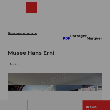
T
o
Webcams
Recherche
Menu
Shop
c
o
n
t
e
Bienvenue à Lucerne
Partager
n
PDF
Marquer
t
Musée Hans Erni
Musée
Besuch