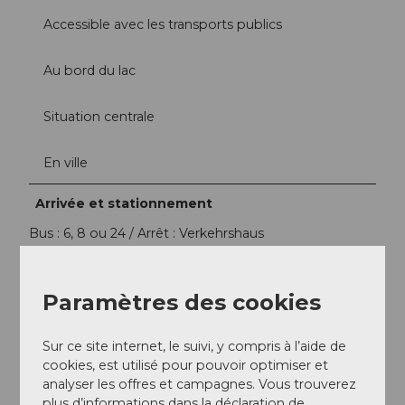
Accessible avec les transports publics
Au bord du lac
Situation centrale
En ville
Arrivée et stationnement
Bus : 6, 8 ou 24 / Arrêt : Verkehrshaus
Train : S3 et Voralpen-Express / Arrêt : Luzern
Verkehrshaus
Bateau : SGV (en été) / Arrêt : Verkehrshaus-Lido
Paramètres des cookies
https://www.verkehrshaus.ch/fr/footer-fr/menu-
quicklinks/votre-visite/itineraire.html
Sur ce site internet, le suivi, y compris à l’aide de
cookies, est utilisé pour pouvoir optimiser et
Réseaux sociaux
analyser les offres et campagnes. Vous trouverez
Facebook
plus d’informations dans la déclaration de