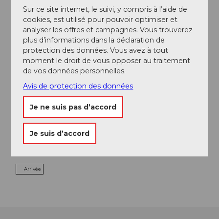
Sur ce site internet, le suivi, y compris à l’aide de
cookies, est utilisé pour pouvoir optimiser et
A voir
analyser les offres et campagnes. Vous trouverez
plus d’informations dans la déclaration de
protection des données. Vous avez à tout
Excursions
moment le droit de vous opposer au traitement
de vos données personnelles.
Avis de protection des données
Contact
Je ne suis pas d’accord
Bergbahnen Sörenberg AG
6174
Sörenberg
Je suis d’accord
041 488 21 21
bahnen@soerenberg.ch
Arrivée