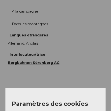
A la campagne
Dans les montagnes
Langues étrangères
Allemand, Anglais
Interlocuteur/trice
Bergbahnen Sörenberg AG
A proximité
Regarder sur la carte
Paramètres des cookies
Evénement