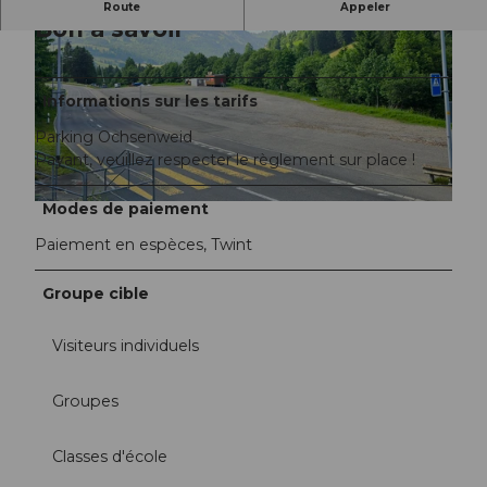
Route
Appeler
Bon à savoir
Informations sur les tarifs
Parking Ochsenweid
Payant, veuillez respecter le règlement sur place !
©
CC-BY-NC-ND
Modes de paiement
©
CC-BY-NC-ND
Paiement en espèces, Twint
Groupe cible
Visiteurs individuels
Groupes
Classes d'école