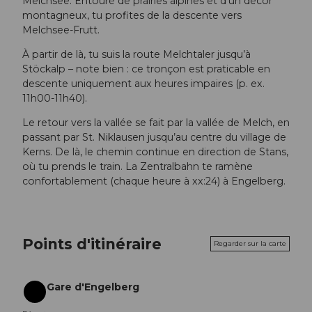
Melchsee. Entouré de prairies alpines et d’un décor
montagneux, tu profites de la descente vers
Melchsee-Frutt.
À partir de là, tu suis la route Melchtaler jusqu’à
Stöckalp – note bien : ce tronçon est praticable en
descente uniquement aux heures impaires (p. ex.
11h00-11h40).
Le retour vers la vallée se fait par la vallée de Melch, en
passant par St. Niklausen jusqu’au centre du village de
Kerns. De là, le chemin continue en direction de Stans,
où tu prends le train. La Zentralbahn te ramène
confortablement (chaque heure à xx:24) à Engelberg.
Points d'itinéraire
Regarder sur la carte
Gare d'Engelberg
Départ