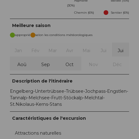
Asphalte
Ballast (15%)
(30%)
Chemin (6%)
Sentier (6%)
Meilleure saison
approprié
selon les conditions météorologiques
Jan
Fév
Mar
Avr
Mai
Jui
Jui
Aoû
Sep
Oct
Nov
Déc
Description de l'itinéraire
Engelberg-Untertrübsee-Trübsee-Jochpass-Engstlen-
Tannalp-Melchsee-Frutt-Stöckalp-Melchtal-
St.Nikolaus-Kerns-Stans
Caractéristiques de l'excursion
Attractions naturelles