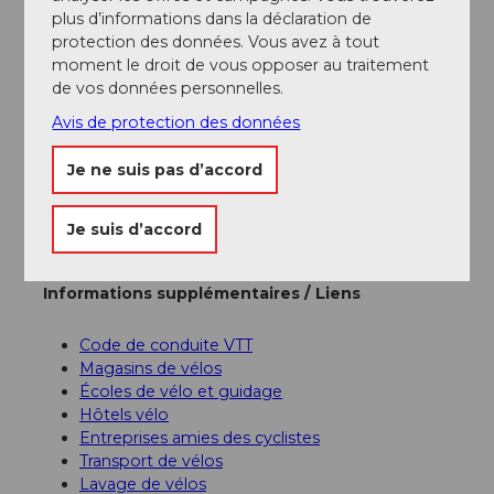
plus d’informations dans la déclaration de
Stationnement
protection des données. Vous avez à tout
Les places de stationnement à Engelberg sont
moment le droit de vous opposer au traitement
payantes.
de vos données personnelles.
Transports en commun
Avis de protection des données
Liaisons nationales et internationales (depuis
l'aéroport de Zurich, connexions toutes les demi-
Je ne suis pas d’accord
heures avec un temps de trajet d'environ 1h) jusqu'à
Lucerne. Ensuite, avec la Zentralbahn en 43 minutes à
travers des paysages variés et des gorges jusqu’à
Je suis d’accord
Engelberg.
Informations supplémentaires / Liens
Code de conduite VTT
Magasins de vélos
Écoles de vélo et guidage
Hôtels vélo
Entreprises amies des cyclistes
Transport de vélos
Lavage de vélos