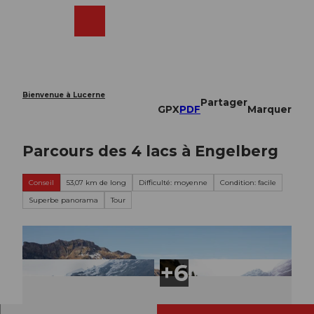
T
o
Webcams
Recherche
Menu
Shop
c
o
n
t
e
Bienvenue à Lucerne
Partager
n
GPX
PDF
Marquer
t
Parcours des 4 lacs à Engelberg
Conseil
53,07 km de long
Difficulté: moyenne
Condition: facile
Superbe panorama
Tour