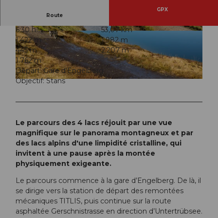
GPX
Route
6:30 h
53,07 km
© Oskar Enander Photography, Engelberg-Titlis
© Oskar Enander Photography, Engelberg-Titlis
1.422 m
1.982 m
Tourismus AG
Tourismus AG
445 m
2.207 m
1.762 m
Départ: Gare d'Engelberg
Objectif: Stans
© Oskar Enander Photography, Engelberg-Titlis Tourismus AG
Le parcours des 4 lacs réjouit par une vue
magnifique sur le panorama montagneux et par
des lacs alpins d'une limpidité cristalline, qui
invitent à une pause après la montée
physiquement exigeante.
Le parcours commence à la gare d’Engelberg. De là, il
se dirige vers la station de départ des remontées
mécaniques TITLIS, puis continue sur la route
asphaltée Gerschnistrasse en direction d’Untertrübsee.