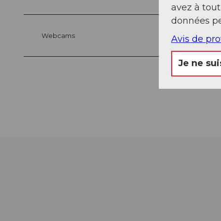
avez à tou
données pe
Webcams
Avis de pr
Je ne sui