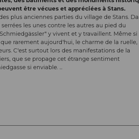
ntes, des bâtiments et des monuments histori
peuvent être vécues et appréciées à Stans.
des plus anciennes parties du village de Stans. D
 serrées les unes contre les autres au pied du
chmiedgässler" y vivent et y travaillent. Même si 
 que rarement aujourd'hui, le charme de la ruelle,
urs. C'est surtout lors des manifestations de la
liers, que se propage cet étrange sentiment
dgasse si enviable. ...