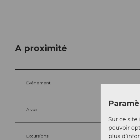
A proximité
Evénement
Paramèt
A voir
Sur ce site 
pouvoir opt
plus d’info
Excursions