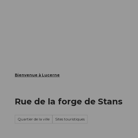
T
nts
Webcams
Carte d’hôte
o
c
La ville
La région
Informer
o
n
t
e
n
t
Bienvenue à Lucerne
Rue de la forge de Stans
Quartier de la ville
Sites touristiques