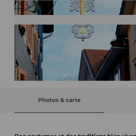
©
CC-BY-NC-ND
Photos & carte