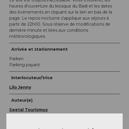
Le site est toujours accessible. Vous trouverez les
heures d'ouverture du kiosque du Badi et les dates
des événements en cliquant sur le lien en bas de la
page. Le repos nocturne s'applique aux séjours à
partir de 22h00. Sous réserve de modifications de
dernière minute et liées aux conditions
météorologiques.
Arrivée et stationnement
Parken
Parking payant
Interlocuteur/trice
Lilo Jenny
Auteur(e)
Seetal Tourismus