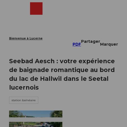
T
o
Webcams
Recherche
Menu
Shop
c
o
n
t
e
Bienvenue à Lucerne
Partager
n
PDF
Marquer
t
Seebad Aesch : votre expérience
de baignade romantique au bord
du lac de Hallwil dans le Seetal
lucernois
station balnéaire