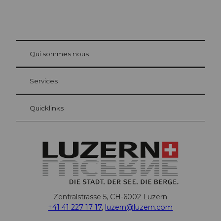
© Be
at Bre
chbü
hl
Qui sommes nous
Carte d’hôte Lucerne
Vos avantages en tant qu'hôte pour la nuit
Services
Quicklinks
Zentralstrasse 5, CH-6002 Luzern
+41 41 227 17 17
,
luzern@luzern.com