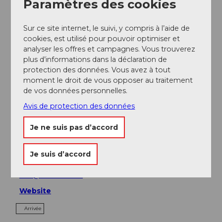
Paramètres des cookies
A proximité
Regarder sur la carte
Sur ce site internet, le suivi, y compris à l’aide de
cookies, est utilisé pour pouvoir optimiser et
analyser les offres et campagnes. Vous trouverez
plus d’informations dans la déclaration de
A voir
protection des données. Vous avez à tout
moment le droit de vous opposer au traitement
de vos données personnelles.
Avis de protection des données
Contact
Strandbad Aesch LU
Je ne suis pas d’accord
Am See 1
6287
Aesch LU
Je suis d’accord
+41 41 917 13 46
info@badikiosk.ch
Website
Arrivée