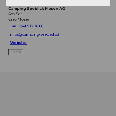
Camping Seeblick Mosen AG
Am See
6295
Mosen
+41 (0)41 917 16 66
infos@camping-seeblick.ch
Website
Arrivée