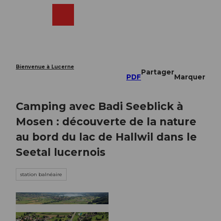
T
o
Webcams
Recherche
Menu
Shop
c
o
n
t
e
Bienvenue à Lucerne
Partager
n
PDF
Marquer
t
Camping avec Badi Seeblick à
Mosen : découverte de la nature
au bord du lac de Hallwil dans le
Seetal lucernois
station balnéaire