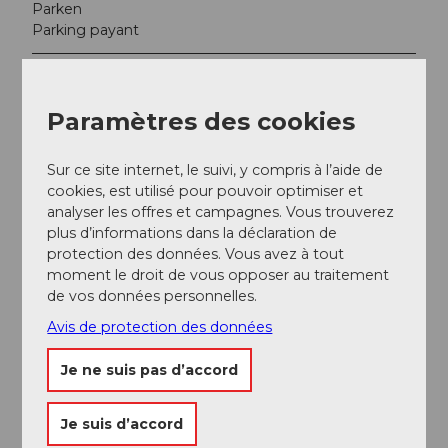
Parken
Parking payant
Auteur(e)
Seetal Tourismus
Paramètres des cookies
Sur ce site internet, le suivi, y compris à l’aide de
cookies, est utilisé pour pouvoir optimiser et
analyser les offres et campagnes. Vous trouverez
A proximité
Regarder sur la carte
plus d’informations dans la déclaration de
protection des données. Vous avez à tout
moment le droit de vous opposer au traitement
de vos données personnelles.
A voir
Avis de protection des données
Excursions
Je ne suis pas d’accord
Je suis d’accord
Contact