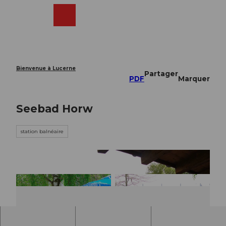
T
o
Webcams
Recherche
Menu
Shop
c
o
n
t
e
Bienvenue à Lucerne
Partager
n
PDF
Marquer
t
Seebad Horw
station balnéaire