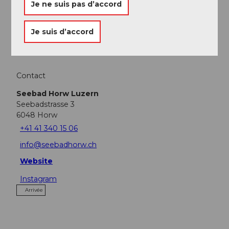
A voir
Je ne suis pas d’accord
Excursions
Je suis d’accord
Contact
Seebad Horw Luzern
Seebadstrasse 3
6048
Horw
+41 41 340 15 06
info@seebadhorw.ch
Website
Instagram
Arrivée