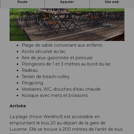
Venez nager et vous détendre en admirant la
Route
Appeler
Site web
splendide vue sur les montagnes. Les aires de
jeux gazonnées, les pelouses et la plage de sable
© Seebad Horw |
CC-BY-NC-ND
© Seebad Horw |
CC-BY-NC-ND
confèrent une ambiance familiale à ce lieu de
baignade.
Infrastructure
© Seebad Horw |
CC-BY-NC-ND
Plage de sable convenant aux enfants
Accès sécurisé au lac
Aire de jeux gazonnée et pelouse
Plongeoirs de 1 et 3 mètres au bord du lac
Radeau
Terrain de beach-volley
Pingpong
Vestiaires, WC, douches d'eau chaude
Kiosque avec mets et boissons
Arrivée
La plage (Horw Werkhof) est accessible en
empruntant le bus 20 au départ de la gare de
Lucerne. Elle se trouve à 200 mètres de l'arrêt de bus.