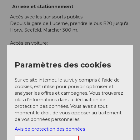
Arrivée et stationnement
Accès avec les transports publics:
Depuis la gare de Lucerne, prendre le bus B20 jusqu'à
Horw, Seefeld. Marcher 300 m.
Accès en voiture:
Des places de parking payantes sont à disposition.
Des forfaits journaliers sont disponibles.
Paramètres des cookies
Réseaux sociaux
Sur ce site internet, le suivi, y compris à l’aide de
Instagram
cookies, est utilisé pour pouvoir optimiser et
analyser les offres et campagnes. Vous trouverez
plus d’informations dans la déclaration de
protection des données. Vous avez à tout
moment le droit de vous opposer au traitement
A proximité
Regarder sur la carte
de vos données personnelles.
Avis de protection des données