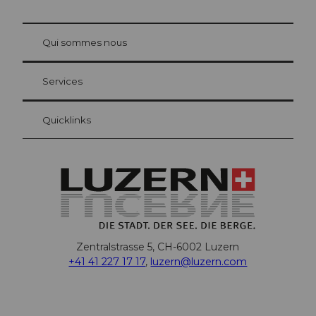
© Be
at Bre
chbü
hl
Qui sommes nous
Carte d’hôte Lucerne
Vos avantages en tant qu'hôte pour la nuit
Services
Quicklinks
Zentralstrasse 5, CH-6002 Luzern
+41 41 227 17 17
,
luzern@luzern.com