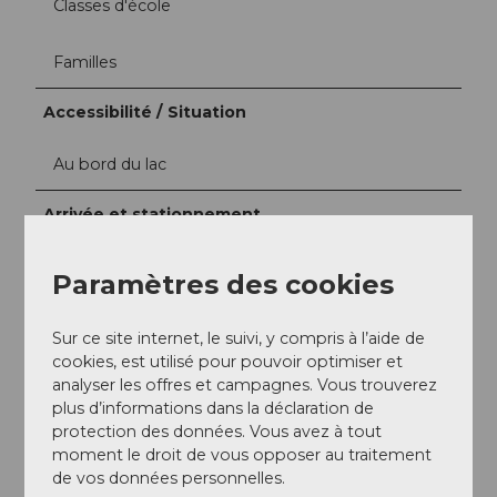
Classes d'école
Familles
Accessibilité / Situation
Au bord du lac
Arrivée et stationnement
Vous trouverez de plus amples informations sur
l'arrivée sur le site web.
Paramètres des cookies
https://tribschen-badi.ch/de/anreise-3
Sur ce site internet, le suivi, y compris à l’aide de
Réseaux sociaux
cookies, est utilisé pour pouvoir optimiser et
Facebook
analyser les offres et campagnes. Vous trouverez
Instagram
plus d’informations dans la déclaration de
protection des données. Vous avez à tout
moment le droit de vous opposer au traitement
de vos données personnelles.