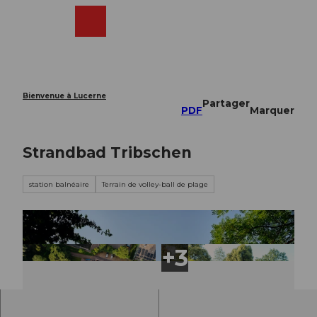
T
o
Webcams
Recherche
Menu
Shop
c
o
n
t
e
Bienvenue à Lucerne
Partager
n
PDF
Marquer
t
Strandbad Tribschen
station balnéaire
Terrain de volley-ball de plage