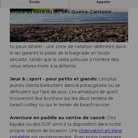
Route
Appeler
Bienvenue à la plage de Tribschen - ton paradis
estival au bord du lac des Quatre-Cantons!
©
CC-BY-NC-ND
©
CC-BY-NC-ND
.
Situé directement au bord du lac des Quatre-Cantons,
ce paradis idyllique de la baignade t'offre tout ce que
© André Maurer Photography |
CC-BY-NC-ND
tu peux désirer : une zone de natation délimitée dans
le lac garantit le plaisir de la baignade en toute
sécurité, tandis que la vaste pelouse à l'ombre des
vieux arbres invite à la détente.
Jeux & ; sport - pour petits et grands:
Les plus
jeunes clients barbotent dans la pataugeoire ou se
défoulent sur l'aire de jeux. Les amateurs de sport
trouveront leur bonheur sur les deux terrains de
beach-volley ou sur le terrain de beach-soccer.
Aventure en paddle au centre de canoë:
Des
kayaks ou des SUP sont à ta disposition dans notre
propre station de location. Une
réservation en ligne
préalable
est recommandée. Avec notre partenaire