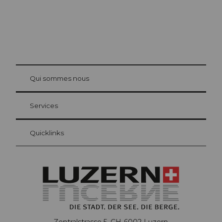
© Be
at Bre
chbü
hl
Qui sommes nous
Carte d’hôte Lucerne
Vos avantages en tant qu'hôte pour la nuit
Services
Quicklinks
Zentralstrasse 5, CH-6002 Luzern