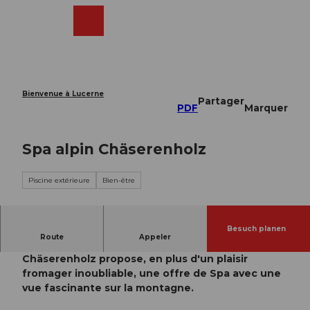
T
o
Webcams
Recherche
Menu
Shop
c
o
n
t
e
Bienvenue à Lucerne
Partager
n
PDF
Marquer
t
Spa alpin Chäserenholz
Piscine extérieure
Bien-être
Besuch planen
Route
Appeler
Le bien-être pour tous les sens: l'alpage de
Chäserenholz propose, en plus d'un plaisir
fromager inoubliable, une offre de Spa avec une
vue fascinante sur la montagne.