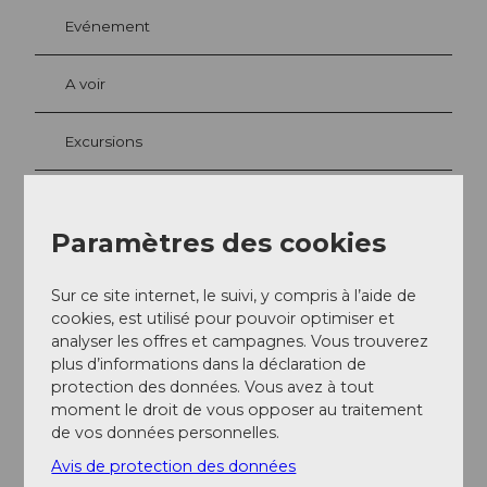
Evénement
A voir
Excursions
Webcams
Paramètres des cookies
Sur ce site internet, le suivi, y compris à l’aide de
Contact
cookies, est utilisé pour pouvoir optimiser et
6410
Goldau
analyser les offres et campagnes. Vous trouverez
plus d’informations dans la déclaration de
+41 41 855 02 06
protection des données. Vous avez à tout
chaeserenholz@bluewin.ch
moment le droit de vous opposer au traitement
de vos données personnelles.
Arrivée
Avis de protection des données