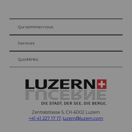
© Be
at Bre
chbü
hl
Qui sommes nous
Carte d’hôte Lucerne
Vos avantages en tant qu'hôte pour la nuit
Services
Quicklinks
Zentralstrasse 5, CH-6002 Luzern
+41 41 227 17 17
,
luzern@luzern.com