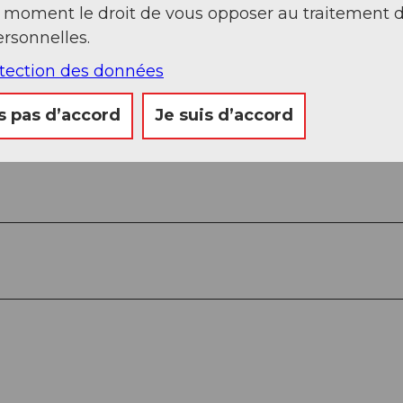
Regarder sur 
t moment le droit de vous opposer au traitement 
rsonnelles.
otection des données
s pas d’accord
Je suis d’accord