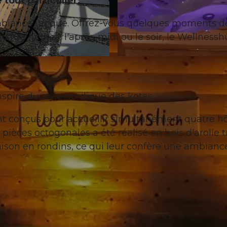
tout particulier.
biance unique. Offrez-vous quelques moments d
uatre heures, l'après-midi ou le soir, le Wellnesshü
© Wellnesshüsli |
CC-BY-NC-ND
nspire du style nordique des kotas.
ont conçus pour accueillir simultanément quatre h
ces octogonales a été réalisé en bois d'arolle t
 maison en rondins, ce qui leur confère une ambianc