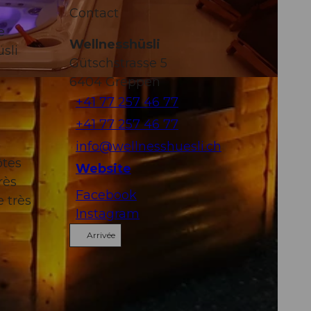
Contact
e
Wellnesshüsli
sli
Gütschstrasse 5
6404
Greppen
+41 77 257 46 77
+41 77 257 46 77
info@wellnesshuesli.ch
ôtes
Website
rès
Facebook
e très
Instagram
Arrivée