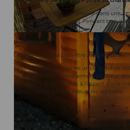
Votre centre de bien-être privé au charme 
Des moments de pure détente dans une am
détente en toute intimité. Pendant trois ou q
est à vous tout seul.
© Wellnesshüsli |
CC-BY-NC-ND
Installation
Le petit centre de bien-être indépendant s'i
Les trois kotas accolés les uns aux autres s
au maximum. L'aménagement intérieur des piè
fin, laissé à l'état naturel, à l'aspect d'une
particulière, avec une odeur très agréable.