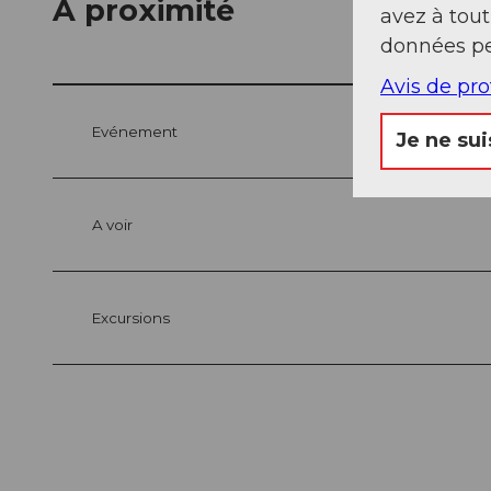
A proximité
avez à tou
données pe
Avis de pr
Evénement
Je ne sui
A voir
Excursions