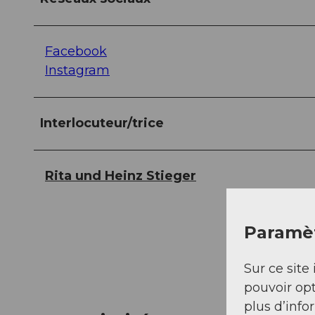
Facebook
Instagram
Interlocuteur/trice
Rita und Heinz Stieger
Paramèt
Sur ce site 
pouvoir opt
plus d’info