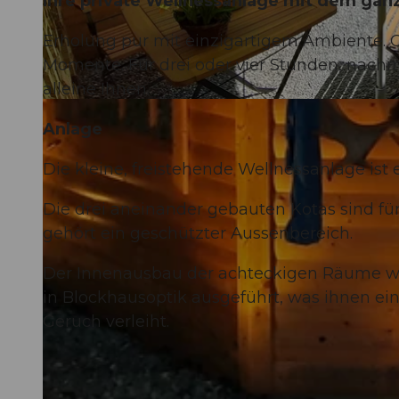
Ihre private Wellnessanlage mit dem ga
Erholung pur mit einzigartigem Ambiente. G
Momente. Für drei oder vier Stunden, nachm
alleine Ihnen.
© Wellnesshüsli |
CC-BY-NC-ND
Anlage
Die kleine, freistehende Wellnessanlage ist
Die drei aneinander gebauten Kotas sind für
gehört ein geschützter Aussenbereich.
Der Innenausbau der achteckigen Räume wu
in Blockhausoptik ausgeführt, was ihnen e
Geruch verleiht.