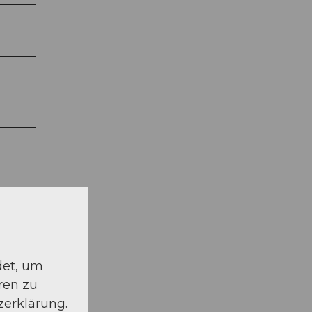
det, um
ren zu
zerklärung.