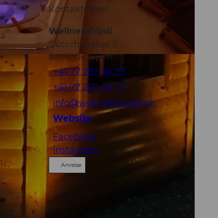
Kontaktdaten
Wellnesshüsli
nz
Gütschstrasse 5
6404
Greppen
+41 77 257 46 77
+41 77 257 46 77
info@wellnesshuesli.ch
Website
Facebook
Instagram
m
Anreise