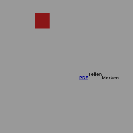
DE
ebcams
Merkzettel
Suche
Shop
Teilen
PDF
Merken