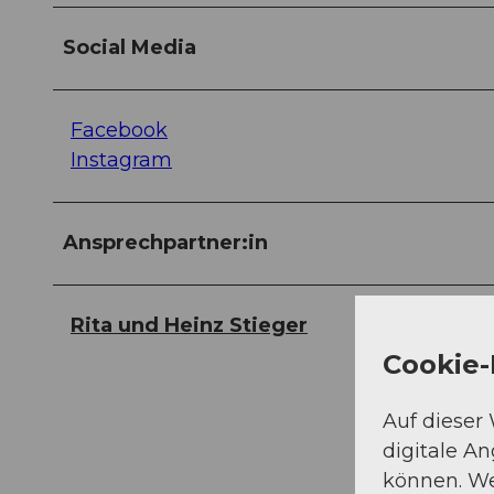
Social Media
Facebook
Instagram
Ansprechpartner:in
Rita und Heinz Stieger
Cookie-
Auf dieser
digitale A
können. We