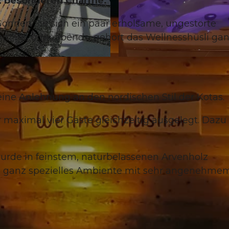
nz besonderen Charme.
önnen Sie sich ein paar erholsame, ungestörte
ittags oder abends, gehört das Wellnesshüsli ga
© Wellnesshüsli |
CC-BY-NC-ND
 eine Anlehnung an den nordischen Stil der Kotas.
 maximal vier Gäste gleichzeitig ausgelegt. Dazu
rde in feinstem, naturbelassenen Arvenholz
in ganz spezielles Ambiente mit sehr angenehme