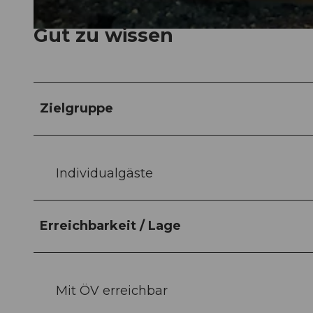
Gut zu wissen
© Wellnesshüsli |
CC-BY-NC-ND
Zielgruppe
Individualgäste
Erreichbarkeit / Lage
Mit ÖV erreichbar