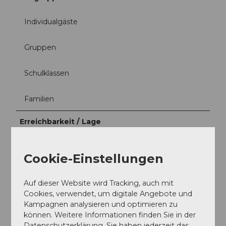
Individualgäste
Gruppen
Schulklassen
Familien
Erreichbarkeit / Lage
Am See
Cookie-Einstellungen
Anreise und Parken
Auf dieser Website wird Tracking, auch mit
Weitere Informationen zur Anreise finden Sie auf der
Cookies, verwendet, um digitale Angebote und
Webseite.
Kampagnen analysieren und optimieren zu
https://tribschen-badi.ch/de/anreise-3
können. Weitere Informationen finden Sie in der
Datenschutzerklärung. Sie haben jederzeit das