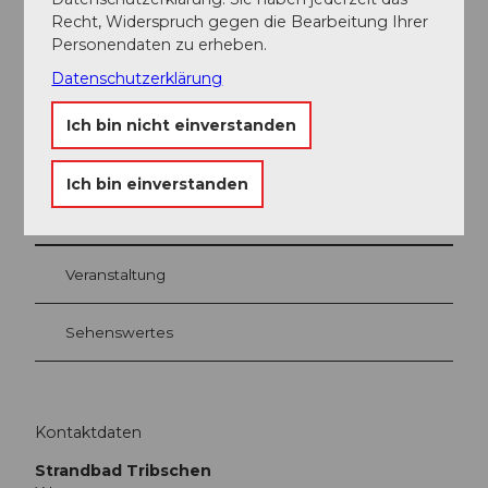
Social Media
Recht, Widerspruch gegen die Bearbeitung Ihrer
Facebook
Personendaten zu erheben.
Instagram
Datenschutzerklärung
Ich bin nicht einverstanden
Ich bin einverstanden
In der Nähe
Auf der Karte anschauen
Veranstaltung
Sehenswertes
Kontaktdaten
Strandbad Tribschen