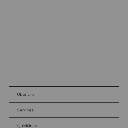
Ausflugstipps in
Luzern
Die Stadt. Der See. Die Berge.
© Be
at Bre
chbü
hl
Über uns
Gästekarte Luzern
Ihre Vorteile als Übernachtungsgast
Services
Quicklinks