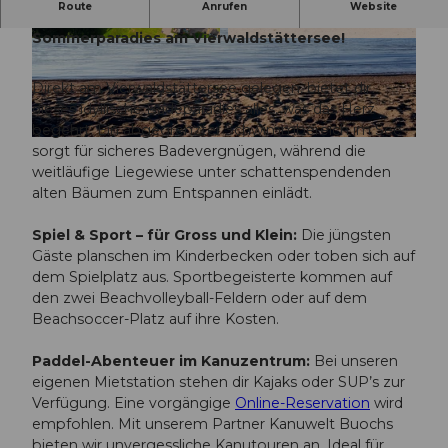
Route
Anrufen
Website
Willkommen im Strandbad Tribschen – dein
Sommerparadies am Vierwaldstättersee!
©
CC-BY-NC-ND
©
CC-BY-NC-ND
Direkt am Vierwaldstättersee gelegen, bietet dir
dieses idyllische Badeparadies alles, was das Herz
begehrt: Ein abgegrenzter Schwimmbereich im See
© André Maurer Photography |
CC-BY-NC-ND
sorgt für sicheres Badevergnügen, während die
weitläufige Liegewiese unter schattenspendenden
alten Bäumen zum Entspannen einlädt.
Spiel & Sport – für Gross und Klein:
Die jüngsten
Gäste planschen im Kinderbecken oder toben sich auf
dem Spielplatz aus. Sportbegeisterte kommen auf
den zwei Beachvolleyball-Feldern oder auf dem
Beachsoccer-Platz auf ihre Kosten.
Paddel-Abenteuer im Kanuzentrum:
Bei unseren
eigenen Mietstation stehen dir Kajaks oder SUP’s zur
Verfügung. Eine vorgängige
Online-Reservation
wird
empfohlen. Mit unserem Partner Kanuwelt Buochs
bieten wir unvergessliche Kanutouren an. Ideal für