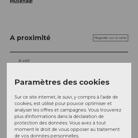
Musenalp
A proximité
Regarder sur la carte
A voir
Webcams
Paramètres des cookies
Sur ce site internet, le suivi, y compris à l’aide de
cookies, est utilisé pour pouvoir optimiser et
Contact
analyser les offres et campagnes. Vous trouverez
Musenalp 1
plus d’informations dans la déclaration de
6383
Dallenwil
protection des données. Vous avez à tout
moment le droit de vous opposer au traitement
+41 41 628 12 45
de vos données personnelles.