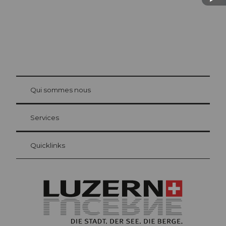
© Be
at Bre
chbü
hl
Qui sommes nous
Carte d’hôte Lucerne
Vos avantages en tant qu'hôte pour la nuit
Services
Quicklinks