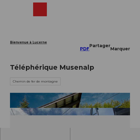
T
o
Webcams
Recherche
Menu
Shop
c
o
n
t
e
Bienvenue à Lucerne
Partager
n
PDF
Marquer
t
Téléphérique Musenalp
Chemin de fer de montagne