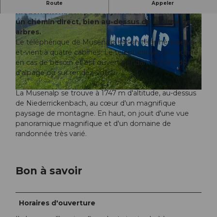
Le téléphérique de l'établissement part de
Route
Appeler
Niederrickenbach pour rejoindre la Musenalp par
un chemin direct, bien au-dessus de la cime des
arbres.
Le téléphérique de Musenalp est un téléphérique va-
et-vient à quatre cabines Le téléphérique fonctionne
en cas de besoin et est ouvert pendant la période
© Beat Brechbühl |
CC-BY-ND
d'alpage ou sur rendez-vous.
La Musenalp se trouve à 1747 m d'altitude, au-dessus
© Nidwalden Tourismus |
CC-BY-NC-ND
de Niederrickenbach, au cœur d'un magnifique
paysage de montagne. En haut, on jouit d'une vue
panoramique magnifique et d'un domaine de
randonnée très varié.
Bon à savoir
Horaires d'ouverture