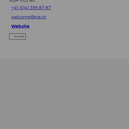
6354
Vitznau
+41 (0)41 399 87 87
welcome@rigi.ch
Website
Arrivée