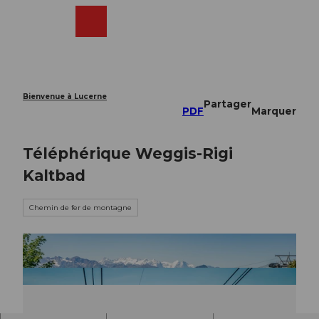
T
o
Webcams
Recherche
Menu
Shop
c
o
n
t
e
Bienvenue à Lucerne
Partager
n
PDF
Marquer
t
Téléphérique Weggis-Rigi
Kaltbad
Chemin de fer de montagne