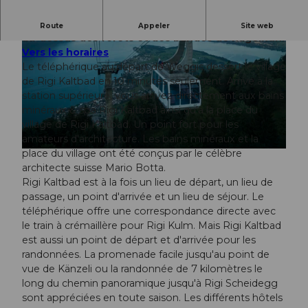
Le téléphérique Weggis - Rigi Kaltbad plane bien
Route
Appeler
Site web
au-dessus des forêts et des bandes de nagelfluh.
Vers les horaires
Le téléphérique au départ de Weggis dessert le village
de Rigi Kaltbad en 10 minutes seulement. Arrivé à la
station supérieure, vous arrivez directement aux bains
minéraux & spa Rigi Kaltbad ainsi qu'à la place du
© Yue Cui Team GetYourGuide |
CC-BY-NC-ND
village de Rigi Kaltbad. Un point fort pour les
amateurs d'architecture. Les bains minéraux et la
place du village ont été conçus par le célèbre
©
CC-BY
architecte suisse Mario Botta.
Rigi Kaltbad est à la fois un lieu de départ, un lieu de
passage, un point d'arrivée et un lieu de séjour. Le
téléphérique offre une correspondance directe avec
le train à crémaillère pour Rigi Kulm. Mais Rigi Kaltbad
est aussi un point de départ et d'arrivée pour les
randonnées. La promenade facile jusqu'au point de
vue de Känzeli ou la randonnée de 7 kilomètres le
long du chemin panoramique jusqu'à Rigi Scheidegg
sont appréciées en toute saison. Les différents hôtels