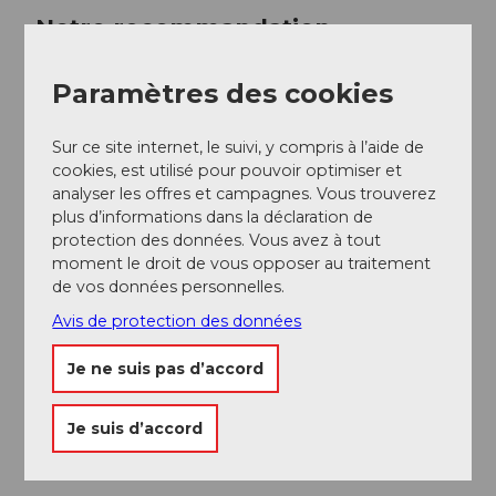
Notre recommandation
Regarder sur la carte
Paramètres des cookies
Sur ce site internet, le suivi, y compris à l’aide de
RESTAURANT AERIEN | WEGGIS
cookies, est utilisé pour pouvoir optimiser et
Autres
analyser les offres et campagnes. Vous trouverez
plus d’informations dans la déclaration de
protection des données. Vous avez à tout
Combinaison Montagne-Train-Bain | Rigi
moment le droit de vous opposer au traitement
Autres
de vos données personnelles.
Avis de protection des données
Carte journalière | Rigi
Je ne suis pas d’accord
Excursion
Je suis d’accord
montre plus