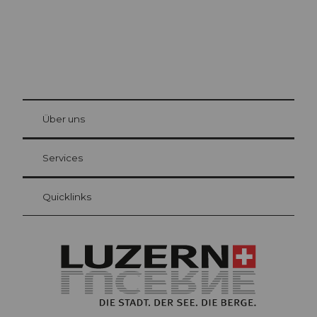
© Be
at Bre
chbü
hl
Über uns
Gästekarte Luzern
Ihre Vorteile als Übernachtungsgast
Services
Quicklinks