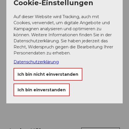
Cookie-Einstellungen
SCHWEBENDES RESTAURANT | WEGGIS
Auf dieser Website wird Tracking, auch mit
Sonstiges
Cookies, verwendet, um digitale Angebote und
Kampagnen analysieren und optimieren zu
können. Weitere Informationen finden Sie in der
Tageskarte | Rigi
Datenschutzerklärung. Sie haben jederzeit das
Recht, Widerspruch gegen die Bearbeitung Ihrer
Exkursion
Personendaten zu erheben.
Datenschutzerklärung
Berg-Bahn-Bad Kombi | Rigi
Sonstiges
Ich bin nicht einverstanden
Mehr anzeigen
Ich bin einverstanden