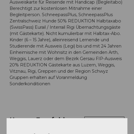
Ausweiskarte für Reisende mit Handicap (Begleitabo)
Berechtigt zur kostenlosen Mitnahme einer
Begleitperson. SchneepassPlus, SchneepassPlus
Zentralschweiz Hunde 50% REDUKTION Halbtaxabo
(SwissPass) Eurail / Interrail Rigi Übernachtungsgäste
(mit Gästekarte). Nicht kumulierbar mit Halbtax-Abo.
Kinder (6 – 15 Jahre), alleinreisend Lernende und
Studierende mit Ausweis (Legi) bis und mit 24 Jahren
Einheimische mit Wohnsitz in den Gemeinden Arth,
Weggis, Lauerz oder dem Bezirk Gersau FIP-Ausweis
20% REDUKTION Gästekarte aus Luzern, Weggis,
Vitznau, Rigi, Greppen und der Region Schwyz
Gruppen erhalten auf Voranmeldung
Sonderkonditionen
Unsere Empfehlung
Auf der Karte anschauen