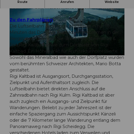
Die Luftseilbahn Weggis - Rigi Kaltbad schwebt
Route
Anrufen
Website
hoch über den Wäldern und Nagelfluh-Bändern.
Zu den Fahrplänen
Die Luftseilbahn ab Weggis erschliesst in nur 10
Minuten das Dorf Rigi Kaltbad. Angekommen in der
Bergstation gelangen Sie direkt zum Mineralbad &
© Yue Cui Team GetYourGuide |
CC-BY-NC-ND
Spa Rigi Kaltbad sowie zum Dorfplatz von Rigi
Kaltbad. Ein Höhepunkt für Architekturinteressierte.
Sowohl das Mineralbad wie auch der Dorfplatz wurden
©
CC-BY
vom berühmten Schweizer Architekten, Mario Botta
gestaltet.
Rigi Kaltbad ist Ausgangsort, Durchgangsstation,
Zielpunkt und Aufenthaltsort zugleich. Die
Luftseilbahn bietet direkten Anschluss auf die
Zahnradbahn nach Rigi Kulm. Rigi Kaltbad ist aber
auch zugleich ein Ausgangs- und Zielpunkt für
Wanderungen. Beliebt zu jeder Jahreszeit ist der
einfache Spaziergang zum Aussichtspunkt Känzeli
oder die 7 Kilometer lange Wanderung entlang dem
Panoramaweg nach Rigi Scheidegg. Die
verschiedenen Hotels laden zum Verweilen und