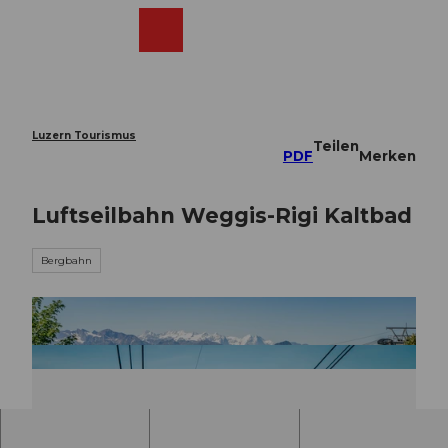
Z
u
Webcams
Merkzettel
Suche
Menü
Shop
m
I
n
h
a
Luzern Tourismus
Teilen
l
PDF
Merken
t
Luftseilbahn Weggis-Rigi Kaltbad
Bergbahn