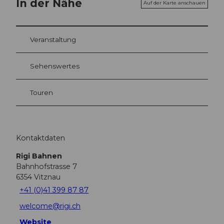
In der Nähe
Auf der Karte anschauen
Veranstaltung
Sehenswertes
Touren
Kontaktdaten
Rigi Bahnen
Bahnhofstrasse 7
6354
Vitznau
+41 (0)41 399 87 87
welcome@rigi.ch
Website