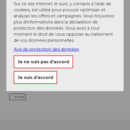
Excursions
Sur ce site internet, le suivi, y compris à l’aide de
cookies, est utilisé pour pouvoir optimiser et
analyser les offres et campagnes. Vous trouverez
Webcams
plus d’informations dans la déclaration de
protection des données. Vous avez à tout
moment le droit de vous opposer au traitement
de vos données personnelles.
Contact
Avis de protection des données
World Band Festival Luzern
6002
Luzern
Je ne suis pas d’accord
+41 41 361 62 62
info@worldbandfestival.ch
Je suis d’accord
Website
Arrivée