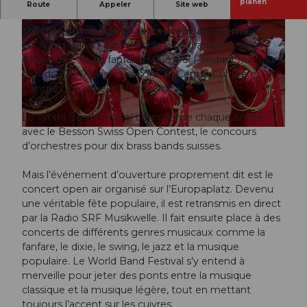
Chaque automne, les meilleurs orchestres
planen
Route
Appeler
Site web
d’instruments à vent, ensembles, chefs et
solistes du monde se retrouvent à Lucerne.
Le World Band Festival est le plus grand festival
d’harmonie et de fanfare d’Europe. Pendant huit jours,
plus de 22'000 visiteurs sont au Centre Culture et
Congrès Lucerne (KKL Luzern).
© Luzern Tourismus, Elge Kenneweg |
CC-BY-NC-ND
Le World Band Festival commence chaque année
avec le Besson Swiss Open Contest, le concours
© Luzern Tourismus, Elge Kenneweg |
CC-BY-NC-ND
d’orchestres pour dix brass bands suisses.
Mais l’événement d’ouverture proprement dit est le
concert open air organisé sur l’Europaplatz. Devenu
une véritable fête populaire, il est retransmis en direct
par la Radio SRF Musikwelle. Il fait ensuite place à des
concerts de différents genres musicaux comme la
fanfare, le dixie, le swing, le jazz et la musique
populaire. Le World Band Festival s’y entend à
merveille pour jeter des ponts entre la musique
classique et la musique légère, tout en mettant
toujours l’accent sur les cuivres.