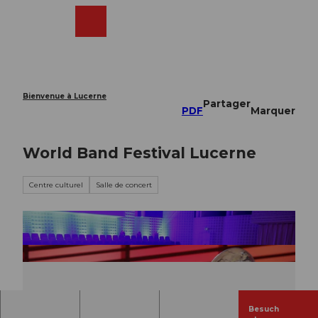
T
o
Webcams
Recherche
Menu
Shop
c
o
n
t
e
Bienvenue à Lucerne
Partager
n
PDF
Marquer
t
World Band Festival Lucerne
Centre culturel
Salle de concert
Besuch