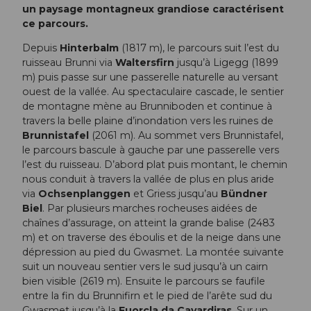
un paysage montagneux grandiose caractérisent
ce parcours.
Depuis
Hinterbalm
(1817 m), le parcours suit l’est du
ruisseau Brunni via
Waltersfirn
jusqu’à Ligegg (1899
m) puis passe sur une passerelle naturelle au versant
ouest de la vallée. Au spectaculaire cascade, le sentier
de montagne mène au Brunniboden et continue à
travers la belle plaine d’inondation vers les ruines de
Brunnistafel
(2061 m). Au sommet vers Brunnistafel,
le parcours bascule à gauche par une passerelle vers
l’est du ruisseau. D’abord plat puis montant, le chemin
nous conduit à travers la vallée de plus en plus aride
via
Ochsenplanggen
et Griess jusqu’au
Bündner
Biel
. Par plusieurs marches rocheuses aidées de
chaînes d’assurage, on atteint la grande balise (2483
m) et on traverse des éboulis et de la neige dans une
dépression au pied du Gwasmet. La montée suivante
suit un nouveau sentier vers le sud jusqu’à un cairn
bien visible (2619 m). Ensuite le parcours se faufile
entre la fin du Brunnifirn et le pied de l’arête sud du
Gwasmet jusqu’à la
Fuorcla da Cavardiras
. Sur un