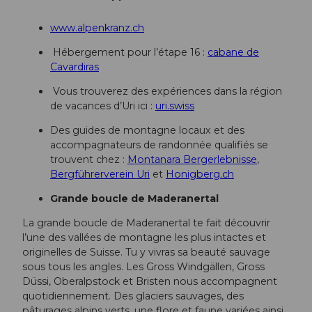
www.alpenkranz.ch
Hébergement pour l’étape 16 :
cabane de
Cavardiras
Vous trouverez des expériences dans la région
de vacances d’Uri ici :
uri.swiss
Des guides de montagne locaux et des
accompagnateurs de randonnée qualifiés se
trouvent chez :
Montanara Bergerlebnisse
,
Bergführerverein Uri
et
Honigberg.ch
Grande boucle de Maderanertal
La grande boucle de Maderanertal te fait découvrir
l’une des vallées de montagne les plus intactes et
originelles de Suisse. Tu y vivras sa beauté sauvage
sous tous les angles. Les Gross Windgällen, Gross
Düssi, Oberalpstock et Bristen nous accompagnent
quotidiennement. Des glaciers sauvages, des
pâturages alpins verts, une flore et faune variées ainsi