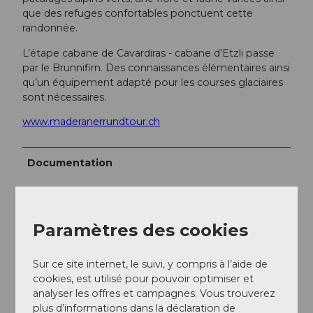
que des refuges confortables ponctuent cette
randonnée.
L’étape cabane de Cavardiras - cabane d’Etzli passe
par le Brunnifirn. Des connaissances élémentaires ainsi
qu’un équipement adapté pour les courses glaciaires
sont nécessaires.
www.maderanerrundtour.ch
Documentation
www.alpenkranz.ch
www.urnerwanderwege.ch
Paramètres des cookies
Auteur(e)
Sur ce site internet, le suivi, y compris à l’aide de
cookies, est utilisé pour pouvoir optimiser et
Sanna Laurén
analyser les offres et campagnes. Vous trouverez
plus d’informations dans la déclaration de