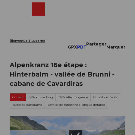
T
o
Webcams
Recherche
Menu
Shop
c
o
n
t
e
Bienvenue à Lucerne
Partager
n
GPX
PDF
Marquer
t
Alpenkranz 16e étape :
Hinterbalm - vallée de Brunni -
cabane de Cavardiras
Conseil
6,24 km de long
Difficulté: moyenne
Condition: facile
Superbe panorama
Sentier de randonnée longue distance