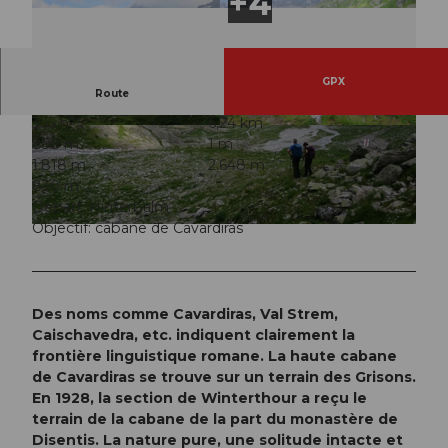
GPX
Route
3:15 h
6,24 km
© Sanna Laurén, Verein Urner Wanderwege |
© Markus Fehlmann, Verein Urner Wanderwege
830 m
1 m
CC-BY
|
CC-BY
1.818 m
2.648 m
830 m
Départ: Hinterbalm
Objectif: cabane de Cavardiras
© Sanna Laurén, Verein Urner Wanderwege |
CC-BY
Des noms comme Cavardiras, Val Strem,
Caischavedra, etc. indiquent clairement la
frontière linguistique romane. La haute cabane
de Cavardiras se trouve sur un terrain des Grisons.
En 1928, la section de Winterthour a reçu le
terrain de la cabane de la part du monastère de
Disentis. La nature pure, une solitude intacte et