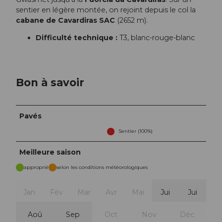
sentier en légère montée, on rejoint depuis le col la
cabane de Cavardiras SAC
(2652 m).
Difficulté technique :
T3, blanc-rouge-blanc
Bon à savoir
Pavés
Sentier (100%)
Meilleure saison
approprié
selon les conditions météorologiques
Jan
Fév
Mar
Avr
Mai
Jui
Jui
Aoû
Sep
Oct
Nov
Déc