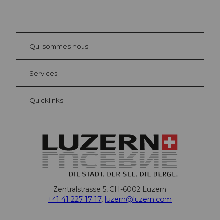
© Be
at Bre
chbü
hl
Qui sommes nous
Carte d’hôte Lucerne
Vos avantages en tant qu'hôte pour la nuit
Services
Quicklinks
Zentralstrasse 5, CH-6002 Luzern
+41 41 227 17 17
,
luzern@luzern.com