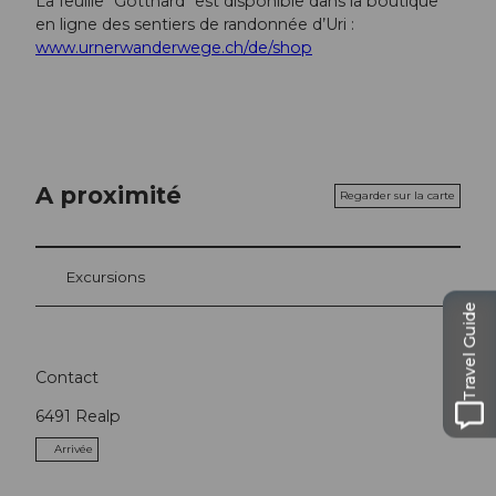
La feuille "Gotthard" est disponible dans la boutique
en ligne des sentiers de randonnée d’Uri :
www.urnerwanderwege.ch/de/shop
A proximité
Regarder sur la carte
Excursions
Travel Guide
Contact
6491
Realp
Arrivée