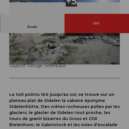
GPX
Route
2:30 h
6,28 km
© Markus Fehlmann, Verein Urner Wanderwege
© Sanna Laurén, Verein Urner Wanderwege |
5 m
604 m
|
CC-BY
CC-BY
2.104 m
2.708 m
604 m
Départ: Sidelenhütte
Objectif: Refuge Tiefenbach
© Sanna Laurén/ Markus Fehlmann, Verein Urner Wanderwege |
CC-BY
Le toit pointu tiré jusqu'au sol, se trouve sur un
plateau plat de Sidelen la cabane éponyme
Sidelenhütte. Des crêtes rocheuses polies par les
glaciers, le glacier de Sidelen tout proche, les
tours de granit bizarres du Gross et Chli
Bielenhorn, le Galenstock et les voies d'escalade