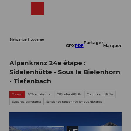
T
o
Webcams
Recherche
Menu
Shop
c
o
n
t
e
Bienvenue à Lucerne
Partager
n
GPX
PDF
Marquer
t
Alpenkranz 24e étape :
Sidelenhütte - Sous le Bielenhorn
- Tiefenbach
Conseil
6,28 km de long
Difficulté: difficile
Condition: difficile
Superbe panorama
Sentier de randonnée longue distance