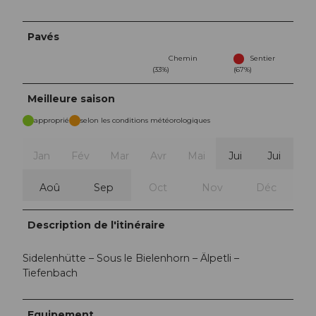
Pavés
Chemin
Sentier
(33%)
(67%)
Meilleure saison
approprié
selon les conditions météorologiques
Jan
Fév
Mar
Avr
Mai
Jui
Jui
Aoû
Sep
Oct
Nov
Déc
Description de l'itinéraire
Sidelenhütte – Sous le Bielenhorn – Älpetli –
Tiefenbach
Equipement