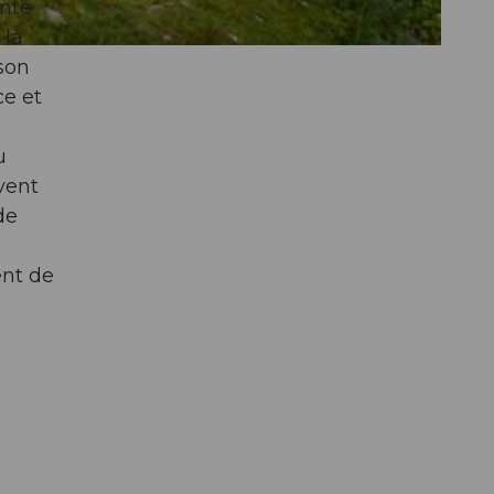
ente
 là
son
ce et
s
u
uvent
de
ent de