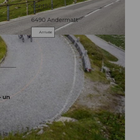
Contact
6490
Andermatt
Arrivée
– un
 la