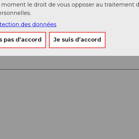
t moment le droit de vous opposer au traitement 
rsonnelles.
tkirchen – col du Grimsel – Ulrichen – col de la
otection des données
matt
s pas d’accord
Je suis d’accord