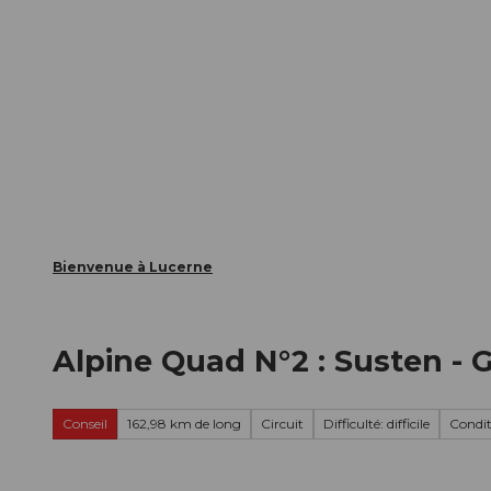
T
nts
Webcams
Carte d’hôte
o
c
La ville
La région
Informer
o
n
t
e
n
t
Bienvenue à Lucerne
Alpine Quad N°2 : Susten - 
Conseil
162,98 km de long
Circuit
Difficulté: difficile
Conditi