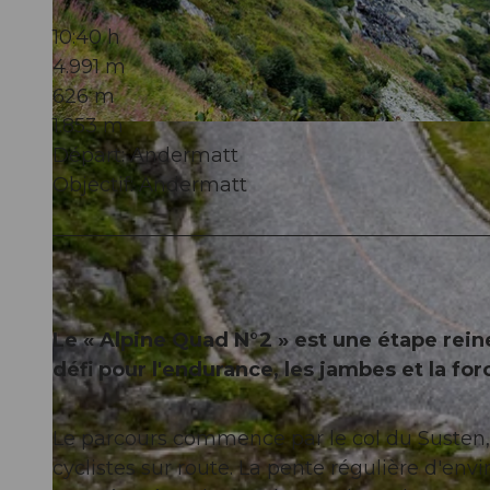
10:40 h
4.991 m
626 m
1.853 m
© Andermatt-Urserntal Tourismus GmbH, Ferienregion Andermatt
Départ: Andermatt
Objectif: Andermatt
Le « Alpine Quad N°2 » est une étape reine
défi pour l'endurance, les jambes et la fo
Le parcours commence par le col du Susten, 
cyclistes sur route. La pente régulière d'e