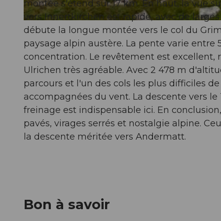
montée s'étend sur 17 km. En haut, la vue sur
vers Innertkirchen est rapide, avec de larges 
© Andermatt-Urserntal Tourismus GmbH, Ferienregion Andermatt
débute la longue montée vers le col du Grim
paysage alpin austère. La pente varie entre 
concentration. Le revêtement est excellent,
Ulrichen très agréable. Avec 2 478 m d'altitu
parcours et l'un des cols les plus difficiles 
accompagnées du vent. La descente vers le T
freinage est indispensable ici. En conclusion
pavés, virages serrés et nostalgie alpine. Ceu
la descente méritée vers Andermatt.
Bon à savoir