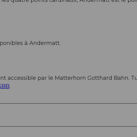
s les quatre points cardinaux, Andermatt est le poi
ponibles à Andermatt.
nt accessible par le Matterhorn Gotthard Bahn. T
 SBB
.