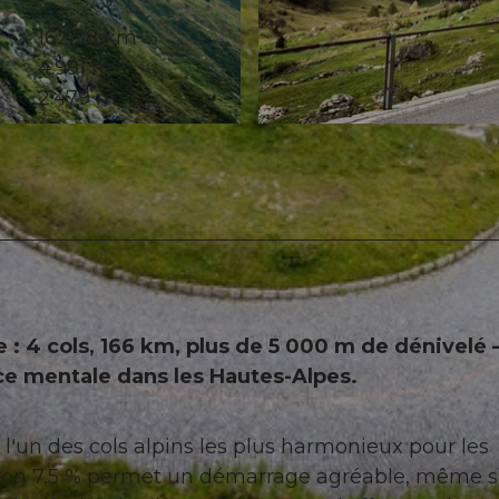
162,98 km
4.991 m
2.479 m
© Martin Wabel, Ferienregion Andermatt
 : 4 cols, 166 km, plus de 5 000 m de dénivelé 
rce mentale dans les Hautes-Alpes.
l'un des cols alpins les plus harmonieux pour les
nviron 7,5 % permet un démarrage agréable, même si