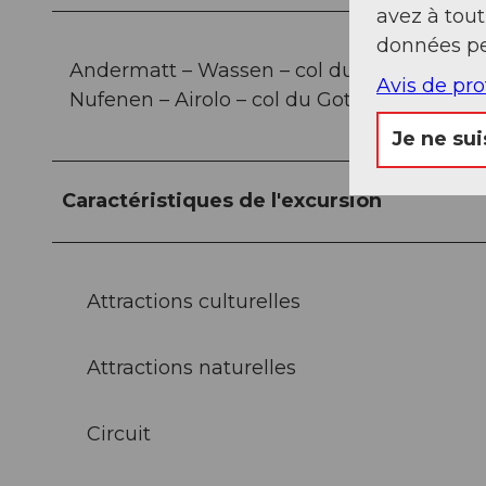
avez à tou
données pe
Andermatt – Wassen – col du Susten – Inner
Avis de pr
Nufenen – Airolo – col du Gothard – Ander
Je ne sui
Caractéristiques de l'excursion
Attractions culturelles
Attractions naturelles
Circuit