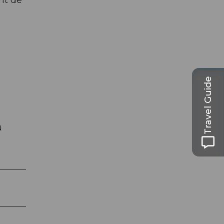
nt de
Travel Guide
u