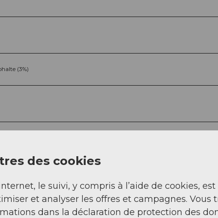
halte (3%)
res des cookies
Sep
Oct
Nov
Déc
internet, le suivi, y compris à l’aide de cookies, est
imiser et analyser les offres et campagnes. Vous 
rmations dans la déclaration de protection des do