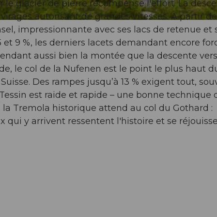
 le glacier de pierre récompense l'effort. La desc
virages autorisant de grandes vitesses. À partir de
sel, impressionnante avec ses lacs de retenue et 
5 et 9 %, les derniers lacets demandant encore for
 rendant aussi bien la montée que la descente ver
de, le col de la Nufenen est le point le plus haut d
de Suisse. Des rampes jusqu’à 13 % exigent tout, so
essin est raide et rapide – une bonne technique 
, la Tremola historique attend au col du Gothard :
x qui y arrivent ressentent l'histoire et se réjouiss