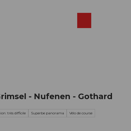
Réserver
FR
Webcams
Recherche
Shop
Grimsel - Nufenen - Gothard
on: très difficile
Superbe panorama
Vélo de course