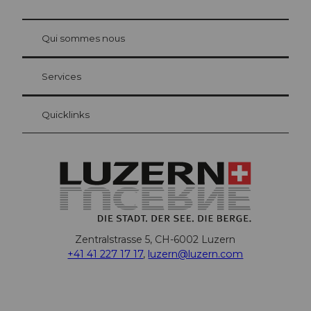
© Be
at Bre
chbü
hl
Qui sommes nous
Carte d’hôte Lucerne
Vos avantages en tant qu'hôte pour la nuit
Services
Quicklinks
Zentralstrasse 5, CH-6002 Luzern
+41 41 227 17 17
,
luzern@luzern.com