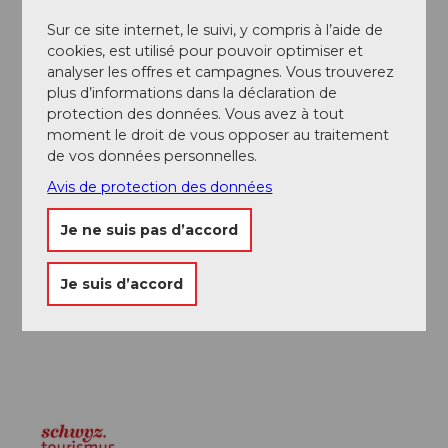
Organisation
Sur ce site internet, le suivi, y compris à l’aide de
Schwyz Tourismus
cookies, est utilisé pour pouvoir optimiser et
analyser les offres et campagnes. Vous trouverez
Conseil de l'auteur
plus d’informations dans la déclaration de
protection des données. Vous avez à tout
En haute saison et le week-end, il peut y avoir de
moment le droit de vous opposer au traitement
longues attentes à la télécabine Sali - Glattalp. À partir
de vos données personnelles.
de midi, la circulation est libre et il reste toujours
Avis de protection des données
suffisamment de temps pour une course sur sentier.
Je ne suis pas d’accord
Consignes de sécurité
Je suis d’accord
Le versant nord du col de Furggele est couvert de
neige jusqu'à bien avancé en été.