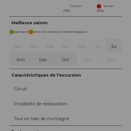
Chemin
Sentier
(19%)
(81%)
Meilleure saison
approprié
selon les conditions météorologiques
Jan
Fév
Mar
Avr
Mai
Jui
Jui
Aoû
Sep
Oct
Nov
Déc
Caractéristiques de l'excursion
Circuit
Possibilité de restauration
Tour en train de montagne