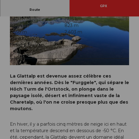
GPX
Route
3:30 h
17,15 km
823 m
823 m
1.850 m
2.403 m
553 m
Départ: Glattalp
© Ali Cinek, Stoos-Muotatal Tourismus
© Stoos-Muotatal Tourismus, Stoos-Muotatal Tourismus
La Glattalp est devenue assez célèbre ces
dernières années. Dès le "Furggele", qui sépare le
Höch Turm de l'Ortstock, on plonge dans le
paysage isolé, désert et infiniment vaste de la
Charetalp, où l'on ne croise presque plus que des
moutons.
En hiver, il y a parfois cinq mètres de neige ici en haut
et la température descend en dessous de -50 °C. En
été, cependant, la Glattalp devient un domaine idéal