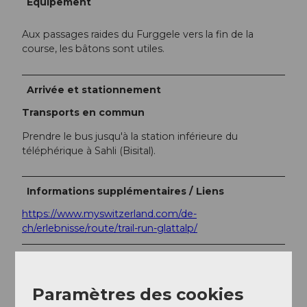
Equipement
Aux passages raides du Furggele vers la fin de la
course, les bâtons sont utiles.
Arrivée et stationnement
Transports en commun
Prendre le bus jusqu'à la station inférieure du
téléphérique à Sahli (Bisital).
Informations supplémentaires / Liens
https://www.myswitzerland.com/de-
ch/erlebnisse/route/trail-run-glattalp/
Auteur(e)
Xaver Büeler
Paramètres des cookies