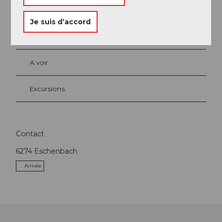
Je suis d’accord
Evénement
A voir
Excursions
Contact
6274
Eschenbach
Arrivée