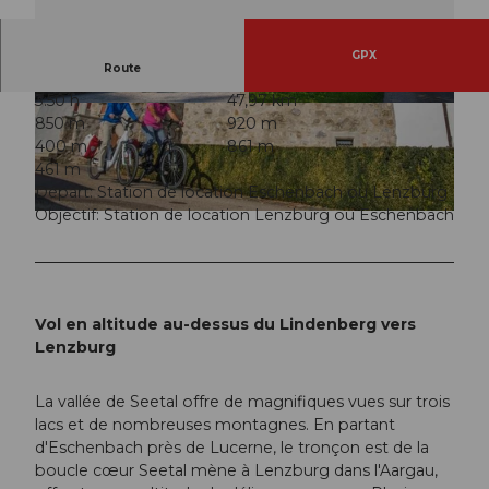
GPX
Route
3:50 h
47,97 km
© Christof Sonderegger, Erlebnismacher AG - #
© Christof Sonderegger, Erlebnismacher AG - #
850 m
920 m
wirsindofflinehelden
wirsindofflinehelden
400 m
861 m
461 m
Départ: Station de location Eschenbach ou Lenzburg
Objectif: Station de location Lenzburg ou Eschenbach
© Christof Sonderegger, Erlebnismacher AG - #wirsindofflinehelden
Vol en altitude au-dessus du Lindenberg vers
Lenzburg
La vallée de Seetal offre de magnifiques vues sur trois
lacs et de nombreuses montagnes. En partant
d'Eschenbach près de Lucerne, le tronçon est de la
boucle cœur Seetal mène à Lenzburg dans l'Aargau,