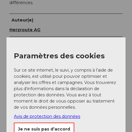
différences.
Auteur(e)
Herzroute AG
Organisation
Erlebnismacher AG - #wirsindofflinehelden
Paramètres des cookies
Conseil de l'auteur
Sur ce site internet, le suivi, y compris à l’aide de
cookies, est utilisé pour pouvoir optimiser et
Dans la mystérieuse ruine du château de Nünegg, on
analyser les offres et campagnes. Vous trouverez
peut tranquillement griller une saucisse tout en
plus d’informations dans la déclaration de
racontant des histoires de chevaliers.
protection des données. Vous avez à tout
moment le droit de vous opposer au traitement
de vos données personnelles.
Avis de protection des données
Je ne suis pas d’accord
A proximité
Regarder sur la carte