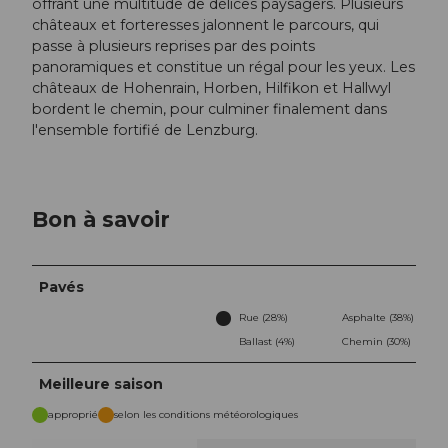
offrant une multitude de délices paysagers. Plusieurs
châteaux et forteresses jalonnent le parcours, qui
passe à plusieurs reprises par des points
panoramiques et constitue un régal pour les yeux. Les
châteaux de Hohenrain, Horben, Hilfikon et Hallwyl
bordent le chemin, pour culminer finalement dans
l'ensemble fortifié de Lenzburg.
Bon à savoir
Pavés
Rue (28%)
Asphalte (38%)
Ballast (4%)
Chemin (30%)
Meilleure saison
approprié
selon les conditions météorologiques