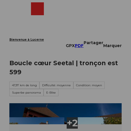
T
o
Webcams
Recherche
Menu
Shop
c
o
n
t
e
Bienvenue à Lucerne
Partager
n
GPX
PDF
Marquer
t
Boucle cœur Seetal | tronçon est
599
47,97 km de long
Difficulté: moyenne
Condition: moyen
Superbe panorama
E-Bike