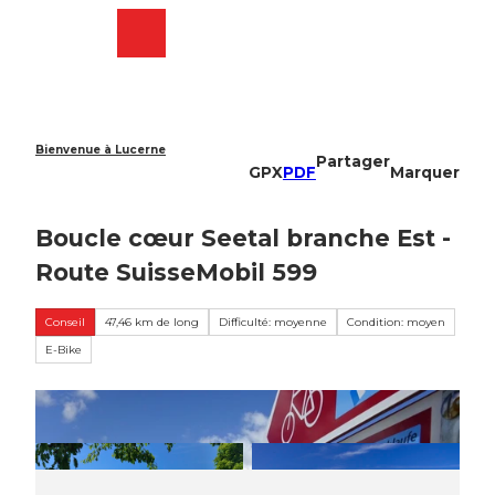
T
o
Webcams
Recherche
Menu
Shop
c
o
n
t
e
Bienvenue à Lucerne
Partager
n
GPX
PDF
Marquer
t
Boucle cœur Seetal branche Est -
Route SuisseMobil 599
Conseil
47,46 km de long
Difficulté: moyenne
Condition: moyen
E-Bike