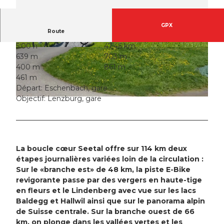
GPX
Route
5:00 h
47,46 km
© Seetal Tourismus, perretfoto.ch, Perret
© Seetal Tourismus, perretfoto.ch
639 m
703 m
400 m
861 m
461 m
Départ: Eschenbach, gare
Objectif: Lenzburg, gare
© Seetal Tourismus, herzroute.ch
La boucle cœur Seetal offre sur 114 km deux
étapes journalières variées loin de la circulation :
Sur le «branche est» de 48 km, la piste E-Bike
revigorante passe par des vergers en haute-tige
en fleurs et le Lindenberg avec vue sur les lacs
Baldegg et Hallwil ainsi que sur le panorama alpin
de Suisse centrale. Sur la branche ouest de 66
km, on plonge dans les vallées vertes et les