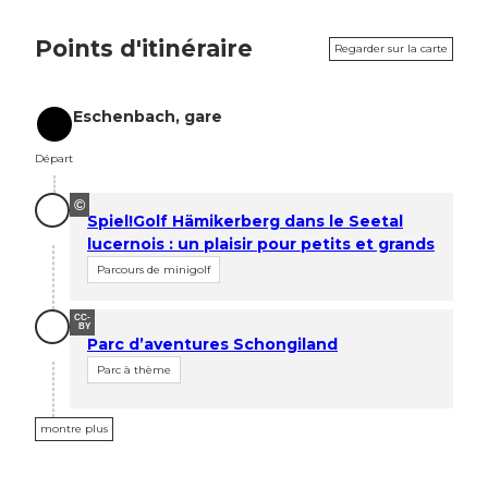
Points d'itinéraire
Regarder sur la carte
Eschenbach, gare
Départ
Départ
©
Spiel!Golf Hämikerberg dans le Seetal
lucernois : un plaisir pour petits et grands
Parcours de minigolf
CC-
BY
Parc d’aventures Schongiland
Parc à thème
montre plus