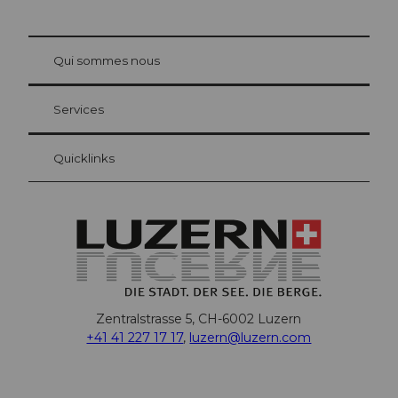
© Be
at Bre
chbü
hl
Qui sommes nous
Carte d’hôte Lucerne
Vos avantages en tant qu'hôte pour la nuit
Services
Quicklinks
Zentralstrasse 5, CH-6002 Luzern
+41 41 227 17 17
,
luzern@luzern.com