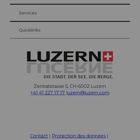
Carte d’hôte Lucerne
Vos avantages en tant qu'hôte pour la nuit
Services
Quicklinks
Zentralstrasse 5, CH-6002 Luzern
+41 41 227 17 17
,
luzern@luzern.com
F
X
Y
I
T
L
T
P
W
T
a
o
n
i
i
r
i
h
h
c
u
s
k
n
i
n
a
r
Contact
Protection des données
e
t
t
T
k
p
t
t
e