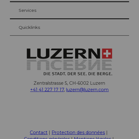
Carte d’hôte Lucerne
Vos avantages en tant qu'hôte pour la nuit
Services
Quicklinks
Zentralstrasse 5, CH-6002 Luzern
+41 41 227 17 17
,
luzern@luzern.com
F
X
Y
I
T
L
T
P
W
T
a
o
n
i
i
r
i
h
h
c
u
s
k
n
i
n
a
r
Contact
Protection des données
e
t
t
T
k
p
t
t
e