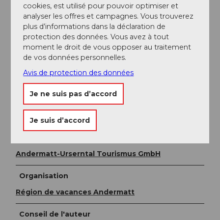
Andermatt est le point de connexion de la Matterhorn
cookies, est utilisé pour pouvoir optimiser et
Gotthard Bahn et est donc très bien accessible en
analyser les offres et campagnes. Vous trouverez
train. L'horaire est le suivant :
Horaire SBB
plus d’informations dans la déclaration de
protection des données. Vous avez à tout
moment le droit de vous opposer au traitement
Informations supplémentaires / Liens
de vos données personnelles.
Avis de protection des données
Cabane de Vermigel CAS
Chemin des Quatre Sources
Je ne suis pas d’accord
Couronne alpine Uri
Je suis d’accord
Auteur(e)
Andermatt-Urserntal Tourismus GmbH
Organisation
Région de vacances Andermatt
Conseil de l'auteur