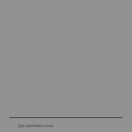
Conseils
d’excursion à
Lucerne
La ville. Le lac. Les montagnes.
© Be
at Bre
chbü
hl
Qui sommes nous