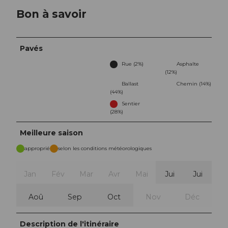
Bon à savoir
Pavés
Rue (2%)
Asphalte
(12%)
Ballast
Chemin (14%)
(44%)
Sentier
(28%)
Meilleure saison
approprié
selon les conditions météorologiques
Jan
Fév
Mar
Avr
Mai
Jui
Jui
Aoû
Sep
Oct
Nov
Déc
Description de l'itinéraire