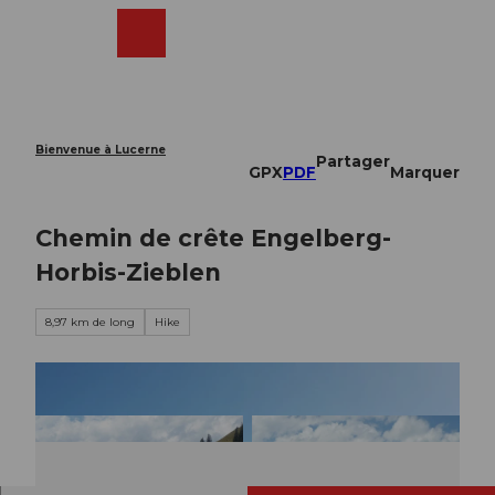
T
o
Webcams
Recherche
Menu
Shop
c
o
n
t
e
Bienvenue à Lucerne
Partager
n
GPX
PDF
Marquer
t
Chemin de crête Engelberg-
Horbis-Zieblen
8,97 km de long
Hike