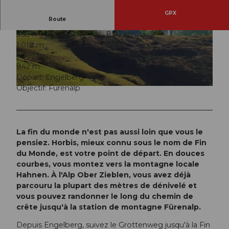
GPX
Route
3:33 h
8,97 km
© Engelberg - Titlis Tourismus, Engelberg-Titlis
© Engelberg - Titlis Tourismus, Engelberg-Titlis
1.018 m
176 m
Tourismus
Tourismus
1.002 m
1.844 m
842 m
Départ: Engelberg
Objectif: Fürenalp
© Engelberg - Titlis Tourismus, Engelberg-Titlis Tourismus
La fin du monde n'est pas aussi loin que vous le
pensiez. Horbis, mieux connu sous le nom de Fin
du Monde, est votre point de départ. En douces
courbes, vous montez vers la montagne locale
Hahnen. À l'Alp Ober Zieblen, vous avez déjà
parcouru la plupart des mètres de dénivelé et
vous pouvez randonner le long du chemin de
crête jusqu'à la station de montagne Fürenalp.
Depuis Engelberg, suivez le Grottenweg jusqu'à la Fin