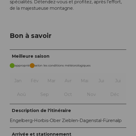
spécialités. Détendez-vous et profitez, après l’effort,
de la majestueuse montagne.
Bon à savoir
Meilleure saison
approprié
selon les conditions météorologiques
Jan
Fév
Mar
Avr
Mai
Jui
Jui
Aoû
Sep
Oct
Nov
Déc
Description de l'itinéraire
Engelberg-Horbis-Ober Zieblen-Dagenstal-Fürenalp
Arrivée et stationnement