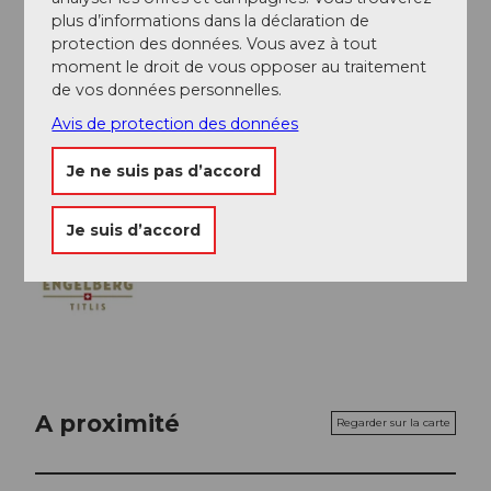
plus d’informations dans la déclaration de
Auteur(e)
protection des données. Vous avez à tout
Engelberg - Titlis Tourismus
moment le droit de vous opposer au traitement
de vos données personnelles.
Organisation
Avis de protection des données
Engelberg-Titlis Tourismus
Je ne suis pas d’accord
Je suis d’accord
A proximité
Regarder sur la carte