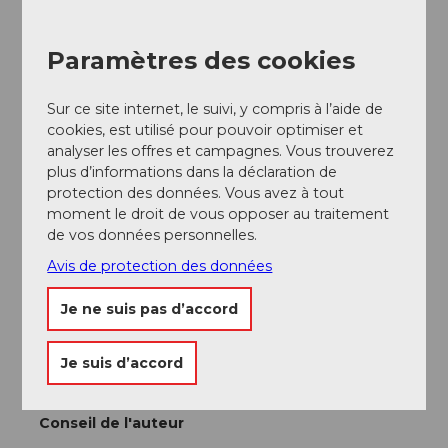
Vers la destination
En voiture sur l'A4 jusqu'à la sortie du tunnel Mosi, puis
bifurcation jusqu'à Morschach.
Paramètres des cookies
Stationnement
Parkings dans le village (payants).
Sur ce site internet, le suivi, y compris à l’aide de
cookies, est utilisé pour pouvoir optimiser et
Transports en commun
analyser les offres et campagnes. Vous trouverez
En train CFF jusqu'à la gare de Brunnen
Horaire CFF
plus d’informations dans la déclaration de
Auto AG Schwyz ligne 2 Schwyz-Brunnen puis ligne 4
protection des données. Vous avez à tout
de Brunnen à Morschach
Horaire AAGS
moment le droit de vous opposer au traitement
de vos données personnelles.
Avis de protection des données
Auteur(e)
Erhard Gick
Je ne suis pas d’accord
Organisation
Je suis d’accord
Schwyzer Wanderwege
Conseil de l'auteur