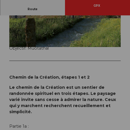
GPX
Route
7:00 h
20,84 km
© Erhard Gick, Schwyzer Wanderwege
© Erhard Gick, Schwyzer Wanderwege
992 m
1.014 m
538 m
1.189 m
651 m
Départ: Morschach
Objectif: Muotathal
© Erhard Gick, Schwyzer Wanderwege
Chemin de la Création, étapes 1 et 2
Le chemin de la Création est un sentier de
randonnée spirituel en trois étapes. Le paysage
varié invite sans cesse à admirer la nature. Ceux
qui y marchent recherchent recueillement et
simplicité.
Partie 1a :