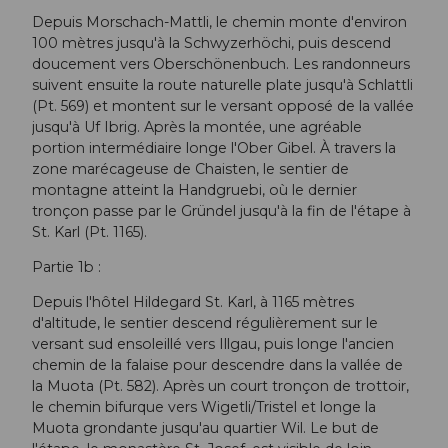
Depuis Morschach-Mattli, le chemin monte d'environ
100 mètres jusqu'à la Schwyzerhöchi, puis descend
doucement vers Oberschönenbuch. Les randonneurs
suivent ensuite la route naturelle plate jusqu'à Schlattli
(Pt. 569) et montent sur le versant opposé de la vallée
jusqu'à Uf Ibrig. Après la montée, une agréable
portion intermédiaire longe l'Ober Gibel. À travers la
zone marécageuse de Chaisten, le sentier de
montagne atteint la Handgruebi, où le dernier
tronçon passe par le Gründel jusqu'à la fin de l'étape à
St. Karl (Pt. 1165).
Partie 1b :
Depuis l'hôtel Hildegard St. Karl, à 1165 mètres
d'altitude, le sentier descend régulièrement sur le
versant sud ensoleillé vers Illgau, puis longe l'ancien
chemin de la falaise pour descendre dans la vallée de
la Muota (Pt. 582). Après un court tronçon de trottoir,
le chemin bifurque vers Wigetli/Tristel et longe la
Muota grondante jusqu'au quartier Wil. Le but de