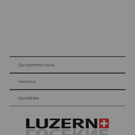
© Be
at Bre
chbü
hl
Qui sommes nous
Carte d’hôte Lucerne
Vos avantages en tant qu'hôte pour la nuit
Services
Quicklinks