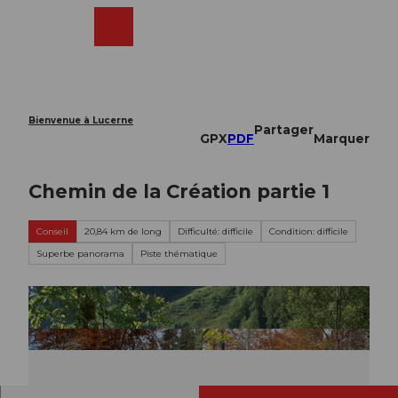
T
o
Webcams
Recherche
Menu
Shop
c
o
n
t
e
Bienvenue à Lucerne
Partager
n
GPX
PDF
Marquer
t
Chemin de la Création partie 1
Conseil
20,84 km de long
Difficulté: difficile
Condition: difficile
Superbe panorama
Piste thématique