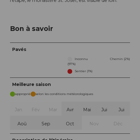
l'étape, le monastère St. Josef, est visible de loin.
Bon à savoir
Pavés
Inconnu
Chemin (2%)
(97%)
Sentier (1%)
Meilleure saison
approprié
selon les conditions météorologiques
Jan
Fév
Mar
Avr
Mai
Jui
Jui
Aoû
Sep
Oct
Nov
Déc