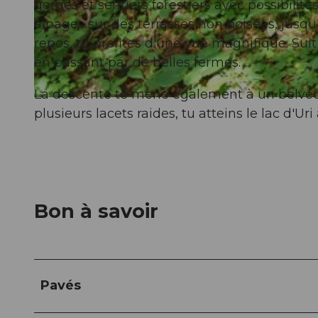
gorges et sentiers forestiers avec possibilit
alpages sur des terrasses non boisées, jusqu'
© Wiege der Schweiz |
CC-BY-SA
repos, tu profites d'une vue magnifique. Suit 
en passant par de belles fermes.
La descente te mène également à un belvédèr
© Wiege der Schweiz |
CC-BY-SA
plusieurs lacets raides, tu atteins le lac d'Uri 
Bon à savoir
Pavés