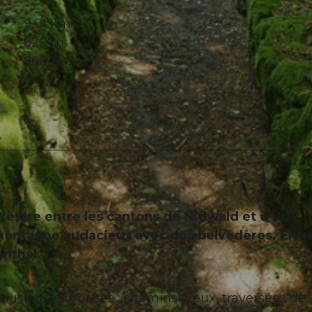
9,01 km
620 m
908 m
rrestre entre les cantons de Nidwald et d'Uri.
montagne audacieux avec des belvédères. Entre
enthal.
plusieurs surprises : chemins creux, traversées de