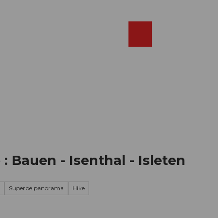
Réserver
FR
Webcams
Recherche
Shop
: Bauen - Isenthal - Isleten
Superbe panorama
Hike