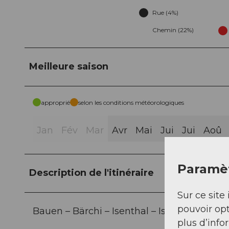
Rue (4%)
Chemin (22%)
Meilleure saison
approprié
selon les conditions météorologiques
Jan
Fév
Mar
Avr
Mai
Jui
Jui
Aoû
Paramèt
Description de l'itinéraire
Sur ce site 
pouvoir opt
Bauen – Bärchi – Isenthal – Isleten
plus d’info