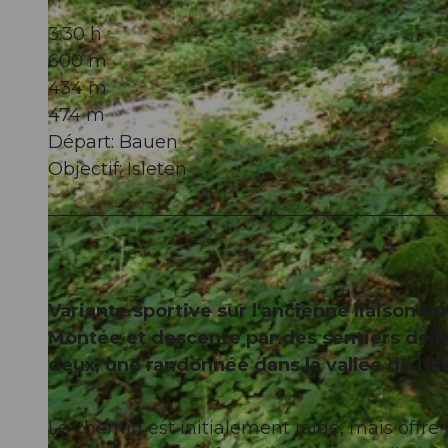
3:30 h
600 m
434 m
474 m
Départ: Bauen
Objectif: Isleten
Variante sportive sur l'ancienne liaison te
Montée et descente par des sentiers de 
deux, une randonnée dans la vallée de l'Is
Le chemin est initialement raide, mais offre 