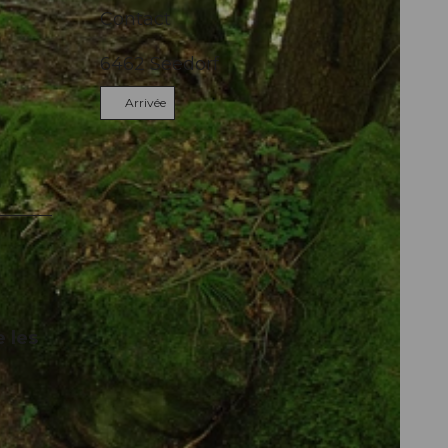
Contact
6462
Seedorf
Arrivée
 les