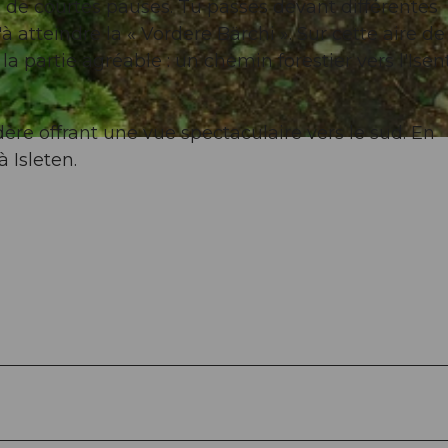
és de courtes pauses. Tu passes devant différentes
à atteindre la « Vordere Bärchi ». Sur cette aire de
la partie agréable : un chemin forestier vers l'Isen
e offrant une vue spectaculaire vers le sud. En
à Isleten.