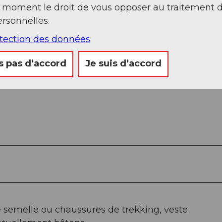
t moment le droit de vous opposer au traitement 
rsonnelles.
otection des données
s pas d’accord
Je suis d’accord
semelle ou chaussures de trekking, veste