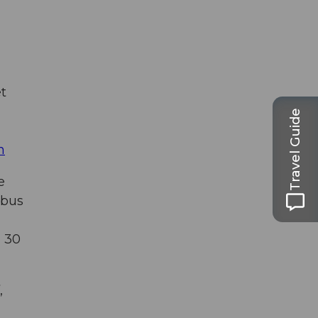
t
Travel Guide
h
e
 bus
à 30
,