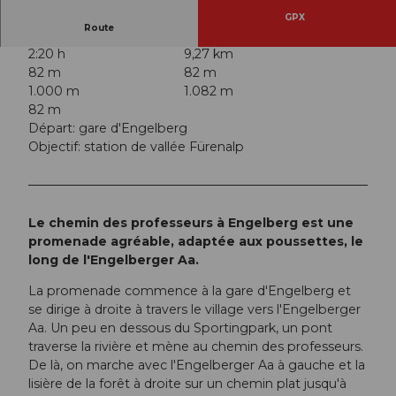
GPX
Route
2:20 h
9,27 km
82 m
82 m
1.000 m
1.082 m
82 m
Départ: gare d'Engelberg
Objectif: station de vallée Fürenalp
Le chemin des professeurs à Engelberg est une
promenade agréable, adaptée aux poussettes, le
long de l'Engelberger Aa.
La promenade commence à la gare d'Engelberg et
se dirige à droite à travers le village vers l'Engelberger
Aa. Un peu en dessous du Sportingpark, un pont
traverse la rivière et mène au chemin des professeurs.
De là, on marche avec l'Engelberger Aa à gauche et la
lisière de la forêt à droite sur un chemin plat jusqu'à