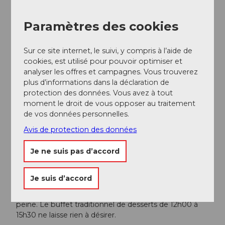
Restaurant Wasserfall
Paramètres des cookies
Restaurant Eienwäldli
Sur ce site internet, le suivi, y compris à l’aide de
Bus de sport gratuit
cookies, est utilisé pour pouvoir optimiser et
analyser les offres et campagnes. Vous trouverez
plus d’informations dans la déclaration de
Auteur(e)
protection des données. Vous avez à tout
moment le droit de vous opposer au traitement
Engelberg - Titlis Tourismus
de vos données personnelles.
Organisation
Avis de protection des données
Engelberg-Titlis Tourismus
Je ne suis pas d’accord
Conseil de l'auteur
Je suis d’accord
Chaque dernier dimanche du mois, une halte
prolongée au restaurant Eienwäldli vaut encore plus la
peine. Le buffet traditionnel de desserts de 12h00 à
15h30 ne laisse rien à désirer.