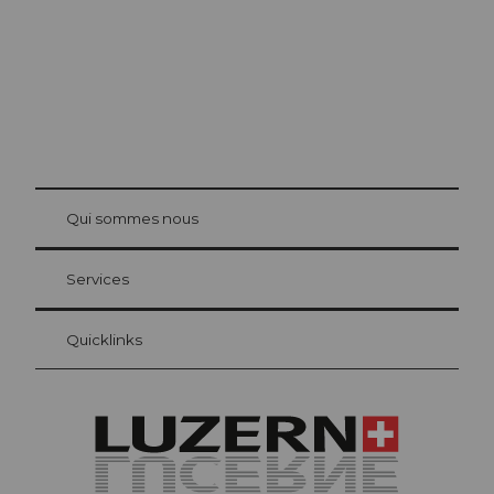
© Be
at Bre
chbü
hl
Qui sommes nous
Carte d’hôte Lucerne
Vos avantages en tant qu'hôte pour la nuit
Services
Quicklinks