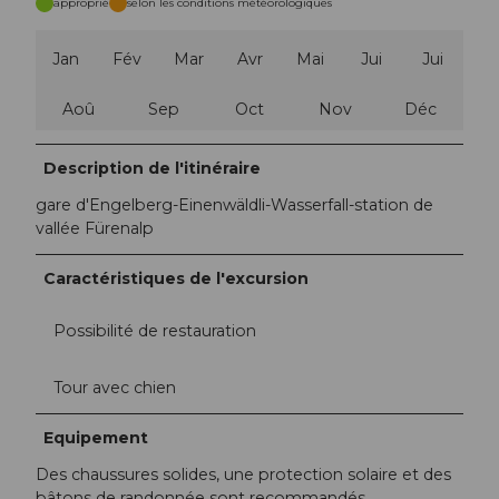
approprié
selon les conditions météorologiques
Jan
Fév
Mar
Avr
Mai
Jui
Jui
Aoû
Sep
Oct
Nov
Déc
Description de l'itinéraire
gare d'Engelberg-Einenwäldli-Wasserfall-station de
vallée Fürenalp
Caractéristiques de l'excursion
Possibilité de restauration
Tour avec chien
Equipement
Des chaussures solides, une protection solaire et des
bâtons de randonnée sont recommandés.