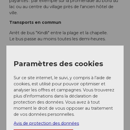
payantes : par exemple sur la promenade au bord du
lac ou au centre du village près de l'ancien hôtel de
ville.
Transports en commun
Arrêt de bus "Kindli" entre la plage et la chapelle.
Le bus passe au moins toutes les demi-heures.
À Gersau, les
bushs
en direction de Brunnen ou
Küssnacht passent au moins toutes les demi-heures.
SBB/Horaires
Paramètres des cookies
Gersau est aussi accessible en
bâteau
!
SGV/Horaires
Sur ce site internet, le suivi, y compris à l’aide de
cookies, est utilisé pour pouvoir optimiser et
analyser les offres et campagnes. Vous trouverez
Informations supplémentaires / Liens
plus d’informations dans la déclaration de
protection des données. Vous avez à tout
moment le droit de vous opposer au traitement
Dans le canton de Schwyz, la tenue en laisse est
de vos données personnelles.
obligatoire pour les chiens !
Avis de protection des données