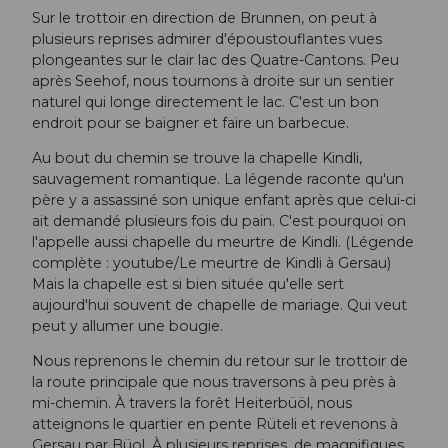
Sur le trottoir en direction de Brunnen, on peut à
plusieurs reprises admirer d'époustouflantes vues
plongeantes sur le clair lac des Quatre-Cantons. Peu
après Seehof, nous tournons à droite sur un sentier
naturel qui longe directement le lac. C'est un bon
endroit pour se baigner et faire un barbecue.
Au bout du chemin se trouve la chapelle Kindli,
sauvagement romantique. La légende raconte qu'un
père y a assassiné son unique enfant après que celui-ci
ait demandé plusieurs fois du pain. C'est pourquoi on
l'appelle aussi chapelle du meurtre de Kindli. (Légende
complète : youtube/Le meurtre de Kindli à Gersau)
Mais la chapelle est si bien située qu'elle sert
aujourd'hui souvent de chapelle de mariage. Qui veut
peut y allumer une bougie.
Nous reprenons le chemin du retour sur le trottoir de
la route principale que nous traversons à peu près à
mi-chemin. À travers la forêt Heiterbüöl, nous
atteignons le quartier en pente Rüteli et revenons à
Gersau par Büol. À plusieurs reprises, de magnifiques