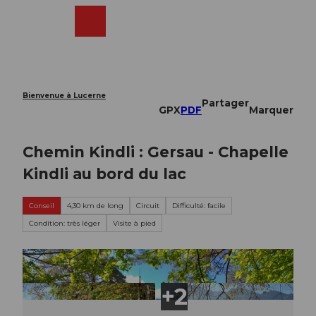
T
o
Webcams
Recherche
Menu
Shop
c
o
n
t
e
Bienvenue à Lucerne
Partager
n
GPX
PDF
Marquer
t
Chemin Kindli : Gersau - Chapelle
Kindli au bord du lac
Conseil
4,30 km de long
Circuit
Difficulté: facile
Condition: très léger
Visite à pied