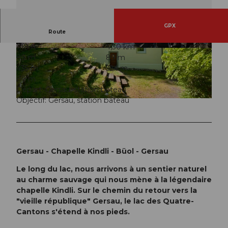
GPX
Route
1:18 h
4,30 km
© Denise Gerth, Gersau Tourismus
© Denise Gerth, Gersau Tourismus
89 m
89 m
435 m
524 m
89 m
Départ: Gersau, station bateau
Objectif: Gersau, station bateau
© Denise Gerth, Gersau Tourismus
Gersau - Chapelle Kindli - Büol - Gersau
Le long du lac, nous arrivons à un sentier naturel
au charme sauvage qui nous mène à la légendaire
chapelle Kindli. Sur le chemin du retour vers la
"vieille république" Gersau, le lac des Quatre-
Cantons s'étend à nos pieds.