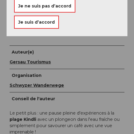
Documentation
Je ne suis pas d’accord
youtube/Le meurtre de Kindli à Gersau
Gersau - Une curiosité de l'histoire de Gersau, Albert
Je suis d’accord
Müller, éditeur pour la culture et l'histoire Baden, ISBN
978-3-03919-263-2
Auteur(e)
Gersau Tourismus
Organisation
Schwyzer Wanderwege
Conseil de l'auteur
Le petit plus : une pause pleine d'expériences à la
plage Kindli
avec un plongeon dans l'eau fraîche ou
simplement pour savourer un café avec une vue
imprenable !