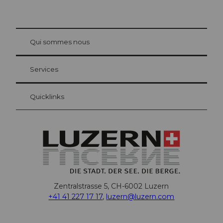
© Be
at Bre
chbü
hl
Qui sommes nous
Carte d’hôte Lucerne
Vos avantages en tant qu'hôte pour la nuit
Services
Quicklinks
Zentralstrasse 5, CH-6002 Luzern
+41 41 227 17 17
,
luzern@luzern.com