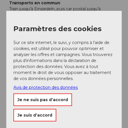
Transports en commun
Train jusqu'à Einsiedeln, puis car postal jusqu'à
Oberiberg, arrêt Neuseewen
Paramètres des cookies
Informations supplémentaires / Liens
Descente en télésiège Laucheren
Paradis de
Sur ce site internet, le suivi, y compris à l’aide de
randonnée Hoch-Ybrig
cookies, est utilisé pour pouvoir optimiser et
analyser les offres et campagnes. Vous trouverez
plus d’informations dans la déclaration de
Auteur(e)
protection des données. Vous avez à tout
moment le droit de vous opposer au traitement
Einsiedeln-Ybrig-Zürichsee Tourismus
de vos données personnelles.
Organisation
Avis de protection des données
Region Ybrig
Je ne suis pas d’accord
Conseil de l'auteur
Je suis d’accord
Différentes possibilités de restauration dans le village
d'Oberiberg et à Hoch-Ybrig, grande aire de jeux pour