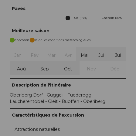
Pavés
Rue (44%)
Chemin (56%)
Meilleure saison
approprié
selon les conditions météorologiques
Jan
Fév
Mar
Avr
Mai
Jui
Jui
Aoû
Sep
Oct
Nov
Déc
Description de l'itinéraire
Oberiberg Dorf - Guggeli - Fuederegg -
Laucherentobel - Gleit - Buoffen - Oberiberg
Caractéristiques de l'excursion
Attractions naturelles