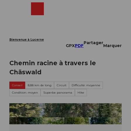
T
o
Webcams
Recherche
Menu
Shop
c
o
n
t
e
Bienvenue à Lucerne
Partager
n
GPX
PDF
Marquer
t
Chemin racine à travers le
Chäswald
Conseil
8,88 km de long
Circuit
Difficulté: moyenne
Condition: moyen
Superbe panorama
Hike