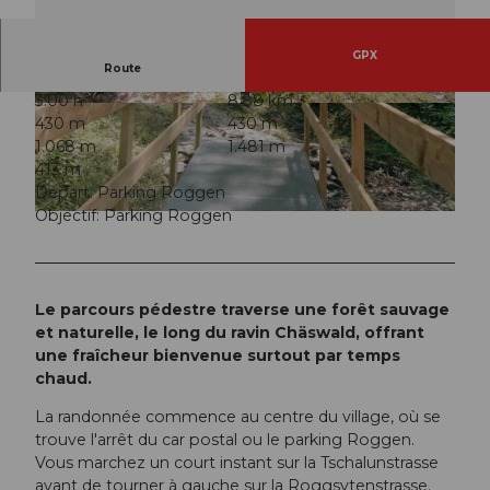
GPX
Route
3:00 h
8,88 km
© Martha Reichmuth, Region Ybrig
© Dario Peruzzo, Region Ybrig
430 m
430 m
1.068 m
1.481 m
413 m
Départ: Parking Roggen
Objectif: Parking Roggen
© Dario Peruzzo, Region Ybrig
Le parcours pédestre traverse une forêt sauvage
et naturelle, le long du ravin Chäswald, offrant
une fraîcheur bienvenue surtout par temps
chaud.
La randonnée commence au centre du village, où se
trouve l'arrêt du car postal ou le parking Roggen.
Vous marchez un court instant sur la Tschalunstrasse
avant de tourner à gauche sur la Roggsytenstrasse.