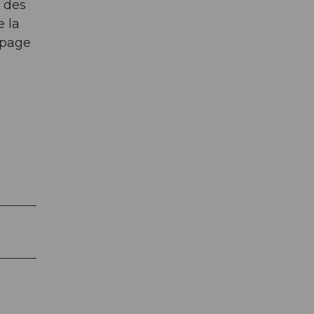
a des
 la
lpage
.