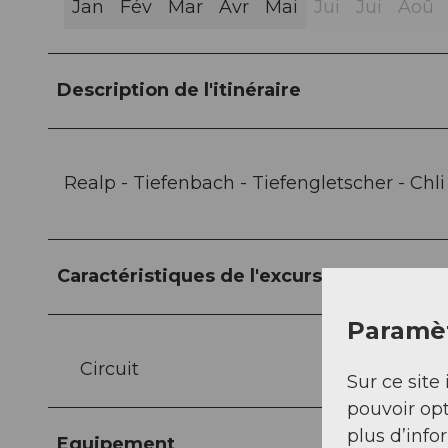
Jan
Fév
Mar
Avr
Mai
Jui
Jui
Aoû
Description de l'itinéraire
Realp - Tiefenbach - Tiefengletscher - Chl
Caractéristiques de l'excursion
Paramèt
Circuit
Sur ce site 
pouvoir opt
plus d’info
Equipement