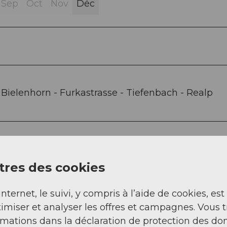
Sep
Oct
Nov
Déc
i Bielenhorn - Furkastrasse - Tiefenbach - Realp
res des cookies
internet, le suivi, y compris à l’aide de cookies, est
imiser et analyser les offres et campagnes. Vous 
rmations dans la déclaration de protection des do