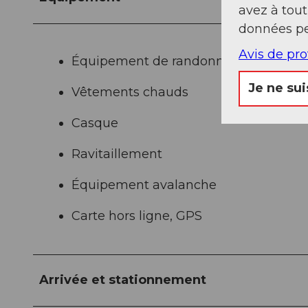
avez à tou
données pe
Avis de pr
Équipement de randonnée à ski
Je ne sui
Vêtements chauds
Casque
Ravitaillement
Équipement avalanche
Carte hors ligne, GPS
Arrivée et stationnement