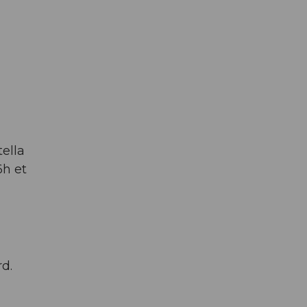
ella
6h et
d.