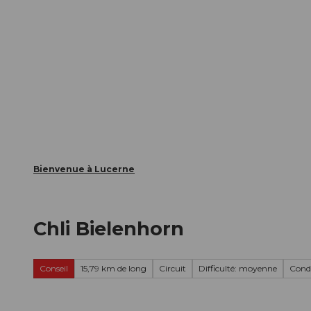
T
nts
Webcams
Carte d’hôte
o
c
La ville
La région
Informer
o
n
t
e
n
t
Bienvenue à Lucerne
Chli Bielenhorn
Conseil
15,79 km de long
Circuit
Difficulté: moyenne
Cond