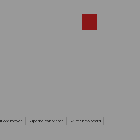
Réserver
FR
Webcams
Recherche
Shop
ition: moyen
Superbe panorama
Ski et Snowboard