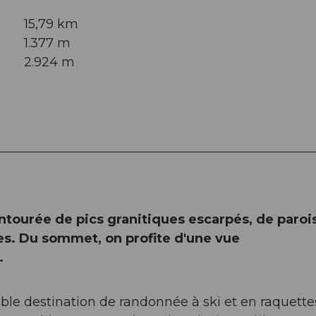
15,79 km
1.377 m
2.924 m
entourée de pics granitiques escarpés, de paroi
es. Du sommet, on profite d'une vue
.
able destination de randonnée à ski et en raquette