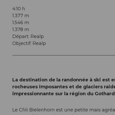
4:10 h
1.377 m
1.546 m
1.378 m
Départ: Realp
Objectif: Realp
La destination de la randonnée à ski est 
rocheuses imposantes et de glaciers raid
impressionnante sur la région du Gothard
Le Chli Bielenhorn est une petite mais agré