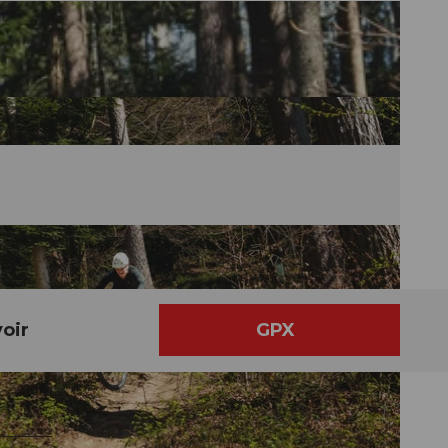
oir
GPX