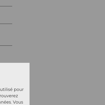
 utilisé pour
trouverez
e
nnées. Vous
r des