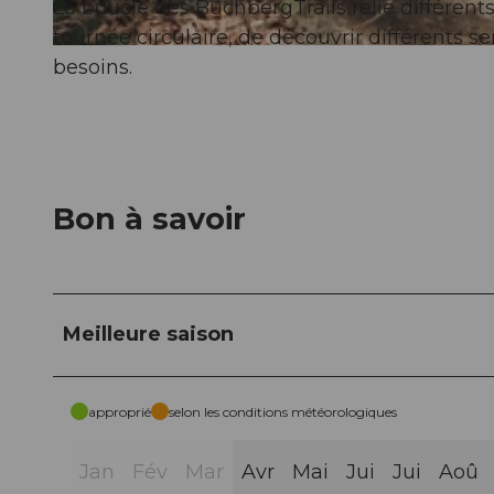
La boucle des BuchbergTrails relie différent
tournée circulaire, de découvrir différents sen
© Jessica Züger, Bikegenoss Zentralschweiz
besoins.
Bon à savoir
Meilleure saison
approprié
selon les conditions météorologiques
Jan
Fév
Mar
Avr
Mai
Jui
Jui
Aoû