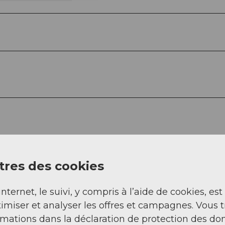
res des cookies
jusqu'à Nuolen ou au point de départ souhaité
internet, le suivi, y compris à l’aide de cookies, est
imiser et analyser les offres et campagnes. Vous 
es au stand de tir à Grynau, à la salle de sport d
rmations dans la déclaration de protection des do
ou à la garderie de Nuolen (veuillez vous informe