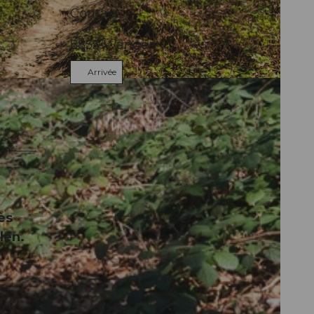
Contact
8855
Wangen
Arrivée
ès
len.