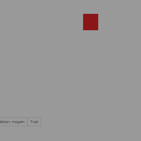
Réserver
FR
Webcams
Recherche
Shop
ition: moyen
Trail