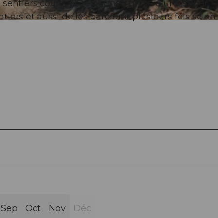
s sentiers courts et te permet, grâce à une super
tiers et aussi de les parcourir plusieurs fois selon
Sep
Oct
Nov
Déc