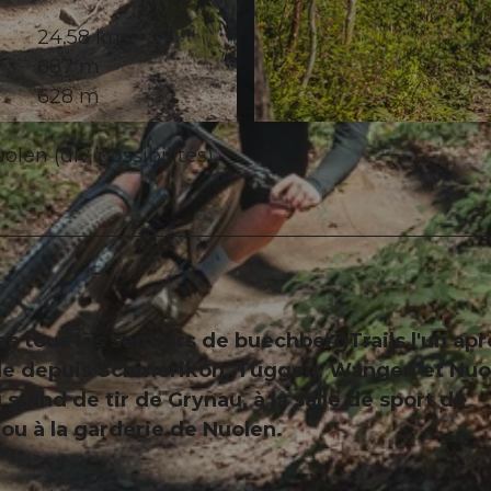
24,58 km
687 m
628 m
© Jessica Züger, Bikegenoss Zentralschweiz
n (div. possibilités)
ras tous les sentiers de buechbergTrails l'un apr
sible depuis Schmerikon, Tuggen, Wangen et Nuo
stand de tir de Grynau, à la salle de sport de
ou à la garderie de Nuolen.