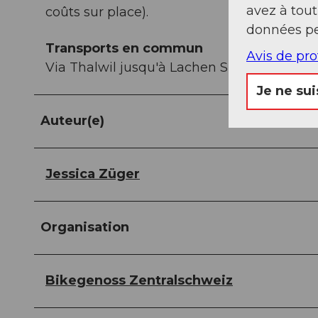
avez à tou
coûts sur place).
données pe
Transports en commun
Avis de pr
Via Thalwil jusqu'à Lachen SZ
Je ne sui
Auteur(e)
Jessica Züger
Organisation
Bikegenoss Zentralschweiz