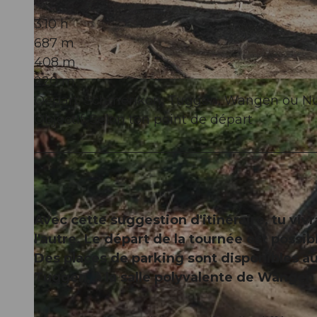
3:10 h
687 m
408 m
220 m
© Jessica Züger, Bikegenoss Zentralschweiz
Départ: Schmerikon, Tuggen, Wangen ou Nuole
Objectif: Selon ton point de départ
Avec cette suggestion d'itinéraire, tu viv
l'autre. Le départ de la tournée est pos
Des places de parking sont disponibles au 
Tuggen, à la salle polyvalente de Wangen 