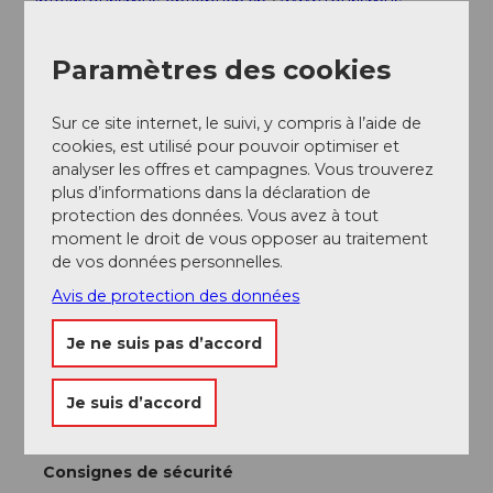
info@tourismus-entlebuch.ch
/
www.tourismus-
entlebuch.ch
Paramètres des cookies
Documentation
La brochure "Entlebuch à parcourir et admirer" est
Sur ce site internet, le suivi, y compris à l’aide de
disponible en ligne sur
www.tourismus-entlebuch.ch
.
cookies, est utilisé pour pouvoir optimiser et
analyser les offres et campagnes. Vous trouverez
Auteur(e)
plus d’informations dans la déclaration de
protection des données. Vous avez à tout
UNESCO Biosphäre Entlebuch
moment le droit de vous opposer au traitement
de vos données personnelles.
Organisation
Avis de protection des données
UNESCO Biosphäre Entlebuch
Je ne suis pas d’accord
Conseil de l'auteur
Je suis d’accord
Vue sur la gorge profonde du Rümlig.
Consignes de sécurité