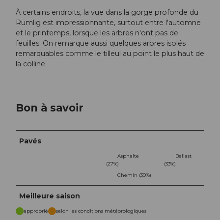
À certains endroits, la vue dans la gorge profonde du
Rümlig est impressionnante, surtout entre l'automne
et le printemps, lorsque les arbres n'ont pas de
feuilles. On remarque aussi quelques arbres isolés
remarquables comme le tilleul au point le plus haut de
la colline.
Bon à savoir
Pavés
Asphalte
Ballast
(27%)
(33%)
Chemin (39%)
Meilleure saison
approprié
selon les conditions météorologiques