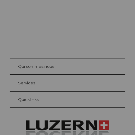
© Be
at Bre
chbü
hl
Qui sommes nous
Carte d’hôte Lucerne
Vos avantages en tant qu'hôte pour la nuit
Services
Quicklinks