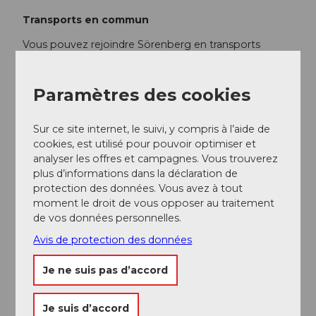
Transports en commun
Vous pouvez rejoindre Sörenberg en transports
publics via Schüpfheim (ligne de train Berne-Lucerne).
Depuis Schüpfheim, prenez le car postal jusqu'à
Sörenberg « Post ».
Paramètres des cookies
Planifiez votre voyage avec le
horaire en ligne CFF.
Sur ce site internet, le suivi, y compris à l’aide de
cookies, est utilisé pour pouvoir optimiser et
Informations supplémentaires / Liens
analyser les offres et campagnes. Vous trouverez
plus d’informations dans la déclaration de
protection des données. Vous avez à tout
Sörenberg Flühli Tourisme
moment le droit de vous opposer au traitement
Rothornstrasse 21
de vos données personnelles.
CH-6174 Sörenberg
Tél. +41 41 488 11 85
Avis de protection des données
www.soerenberg.ch
Je ne suis pas d’accord
Auteur(e)
Je suis d’accord
Sörenberg Flühli Tourismus