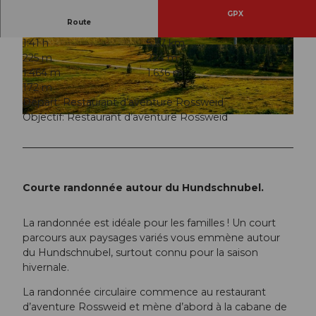
GPX
Route
1:41 h
5,27 km
© Beat Brechbühl, UNESCO Biosphäre Entlebu
© Beat Brechbühl, UNESCO Biosphäre Entlebu
225 m
224 m
ch
ch
1.464 m
1.636 m
172 m
Départ: Restaurant d’aventure Rossweid
Objectif: Restaurant d’aventure Rossweid
© Beat Brechbühl, UNESCO Biosphäre Entlebuch
Courte randonnée autour du Hundschnubel.
La randonnée est idéale pour les familles ! Un court
parcours aux paysages variés vous emmène autour
du Hundschnubel, surtout connu pour la saison
hivernale.
La randonnée circulaire commence au restaurant
d’aventure Rossweid et mène d’abord à la cabane de