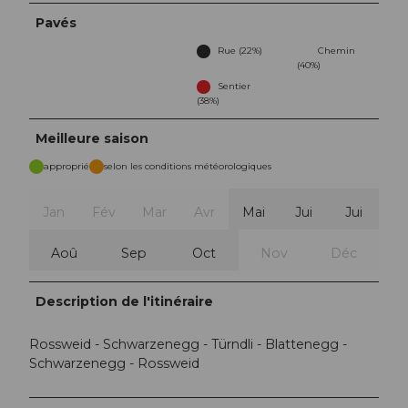
Pavés
Rue (22%)
Chemin
(40%)
Sentier
(38%)
Meilleure saison
approprié
selon les conditions météorologiques
Jan
Fév
Mar
Avr
Mai
Jui
Jui
Aoû
Sep
Oct
Nov
Déc
Description de l'itinéraire
Rossweid - Schwarzenegg - Türndli - Blattenegg -
Schwarzenegg - Rossweid