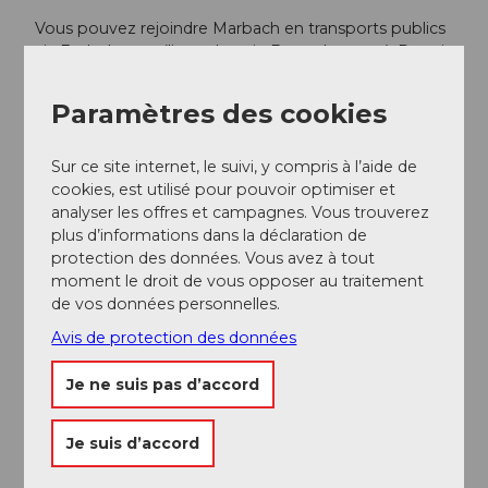
Vous pouvez rejoindre Marbach en transports publics
via Escholzmatt (ligne de train Berne-Lucerne). Depuis
Escholzmatt, prenez le car postal jusqu'à la "station
vallée" de Marbach.
Paramètres des cookies
Planifiez votre voyage avec le
horaire en ligne BLS
.
Sur ce site internet, le suivi, y compris à l’aide de
cookies, est utilisé pour pouvoir optimiser et
Informations supplémentaires / Liens
analyser les offres et campagnes. Vous trouverez
plus d’informations dans la déclaration de
Sportbahnen Marbachegg AG
protection des données. Vous avez à tout
Dorfstrasse 61
moment le droit de vous opposer au traitement
CH-6196 Marbach
de vos données personnelles.
Tél. +41 (0)34 493 33 88
Avis de protection des données
sportbahnen@marbachegg.ch
www.marbachegg.ch
Je ne suis pas d’accord
Documentation
Je suis d’accord
La brochure "Bike Guide" avec de nombreuses