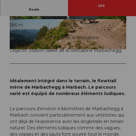
GPX
Route
0:25 h
3,92 km
© Marcel Fankhauser, UNESCO Biosphäre Entl
© Saskia Dugon, UNESCO Biosphäre Entlebuc
586 m
884 m
ebuch
h
1.470 m
586 m
Départ: Station sommital de la télécabine
Marbachegg
Objectif: Station vallée de la télécabine Marbachegg
© Saskia Dugon, UNESCO Biosphäre Entlebuch
Idéalement intégré dans le terrain, le flowtrail
mène de Marbachegg à Marbach. Le parcours
varié est équipé de nombreux éléments ludiques.
Le parcours d'environ 4 kilomètres de Marbachegg à
Marbach convient particulièrement aux vététistes qui
ont déjà de l'expérience avec les singletrails en terrain
naturel. Des éléments ludiques comme des vagues,
des virages et des sauts font sourire tout le monde.