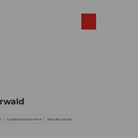
Réserver
FR
Webcams
Recherche
Shop
erwald
e
Superbe panorama
Vélo de course