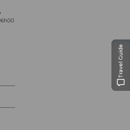
o
 06h00
Travel Guide