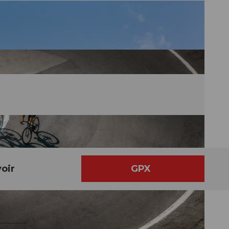
oir
GPX