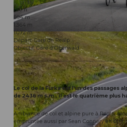
1:50 h
894 m
1.364 m
1.072 m
© Morris Schmid, Bildsektor, Ferienregion Andermatt
Départ: Gare de Realp
Objectif: Gare d'Oberwald
Le col de la Furka est l'un des passages a
de 2436 m s.m., il est le quatrième plus h
Ambiance de col et alpine pure à Realp, idéal
empruntée aussi par Sean Connery en tant qu