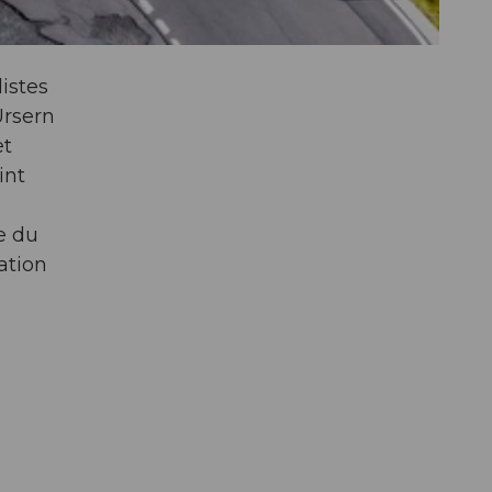
istes
Ursern
et
int
e du
ation