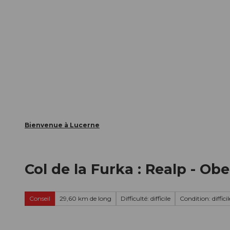
T
nts
Webcams
Carte d’hôte
o
c
La ville
La région
Informer
o
n
t
e
n
t
Bienvenue à Lucerne
Col de la Furka : Realp - Ob
Conseil
29,60 km de long
Difficulté: difficile
Condition: difficil