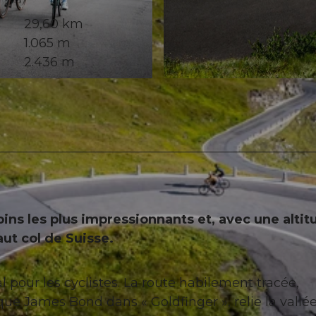
29,60 km
1.065 m
2.436 m
© Morris Schmid, Bildsektor, Ferienregion Andermatt
lpins les plus impressionnants et, avec une alti
aut col de Suisse.
 pour les cyclistes. La route habilement tracée,
e James Bond dans « Goldfinger », relie la vallé