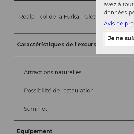
avez à tou
données pe
Realp - col de la Furka - Gletsch - Oberwal
Avis de pr
Je ne sui
Caractéristiques de l'excursion
Attractions naturelles
Possibilité de restauration
Sommet
Equipement