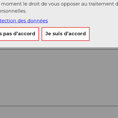
t moment le droit de vous opposer au traitement 
rsonnelles.
d
otection des données
s pas d’accord
Je suis d’accord