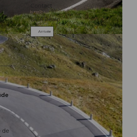
Contact
6491
Realp
Arrivée
tude
e de