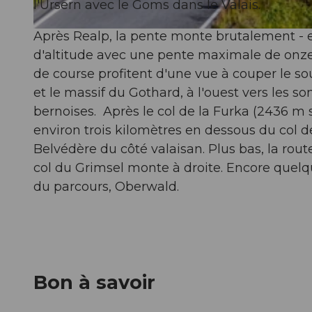
l'Ursern avec le Goms dans le Valais.
Après Realp, la pente monte brutalement - et
© Martin Wabel, Bildsektor, Ferienregion Andermatt
d'altitude avec une pente maximale de onze p
de course profitent d'une vue à couper le souff
et le massif du Gothard, à l'ouest vers les
bernoises. Après le col de la Furka (2436 m s
environ trois kilomètres en dessous du col d
Belvédère du côté valaisan. Plus bas, la rou
col du Grimsel monte à droite. Encore quelque
du parcours, Oberwald.
Bon à savoir