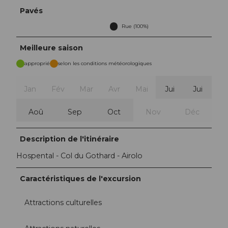
Pavés
Rue (100%)
Meilleure saison
approprié
selon les conditions météorologiques
Jan
Fév
Mar
Avr
Mai
Jui
Jui
Aoû
Sep
Oct
Nov
Déc
Description de l'itinéraire
Hospental - Col du Gothard - Airolo
Caractéristiques de l'excursion
Attractions culturelles