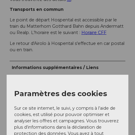
Transports en commun
Le point de départ Hospental est accessible par le
train du Matterhorn Gotthard Bahn depuis Andermatt
ou Realp. L'horaire est le suivant :
Horaire CFF
Le retour d'Airolo à Hospental s'effectue en car postal
ou en train.
Informations supplémentaires / Liens
Informations routières actuelles et heures d'ouverture
des cols
Paramètres des cookies
Car postal
Sur ce site internet, le suivi, y compris à l’aide de
Sasso San Gottardo
cookies, est utilisé pour pouvoir optimiser et
Musée national du Saint-Gothard
analyser les offres et campagnes. Vous trouverez
plus d’informations dans la déclaration de
protection des données. Vous avez à tout