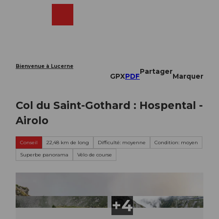
T
o
Webcams
Recherche
Menu
Shop
c
o
n
t
e
Bienvenue à Lucerne
Partager
n
GPX
PDF
Marquer
t
Col du Saint-Gothard : Hospental -
Airolo
Conseil
22,48 km de long
Difficulté: moyenne
Condition: moyen
Superbe panorama
Vélo de course