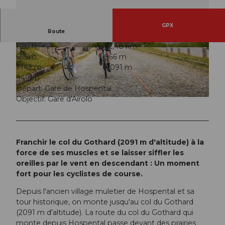
GPX
Route
1:20 h
22,48 km
© Andermatt-Urserntal Tourismus GmbH, Ferie
© Andermatt-Urserntal Tourismus GmbH, Ferie
655 m
966 m
nregion Andermatt
nregion Andermatt
1.142 m
2.091 m
949 m
Départ: Gare de Hospental
Objectif: Gare d'Airolo
© Morris Schmid, Ferienregion Andermatt
Franchir le col du Gothard (2091 m d'altitude) à la
force de ses muscles et se laisser siffler les
oreilles par le vent en descendant : Un moment
fort pour les cyclistes de course.
Depuis l'ancien village muletier de Hospental et sa
tour historique, on monte jusqu'au col du Gothard
(2091 m d'altitude). La route du col du Gothard qui
monte depuis Hospental passe devant des prairies